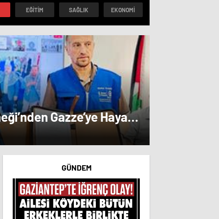
la gemi geçiş
EĞITIM
SAĞLIK
EKONOMI
tı
neği’nden Gazze’ye Hayat
GÜNDEM