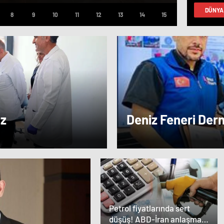
faz
DÜNYA
yap
az
Deniz Feneri Der
Veren Ortaklık…
Petrol fiyatlarında sert
düşüş! ABD-İran anlaşması