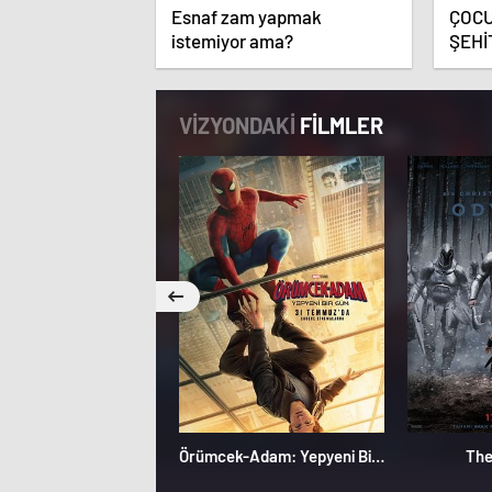
Esnaf zam yapmak
ÇOC
istemiyor ama?
ŞEHİ
HAZI
VİZYONDAKİ
FİLMLER
Örümcek-Adam: Yepyeni Bir Gün
The