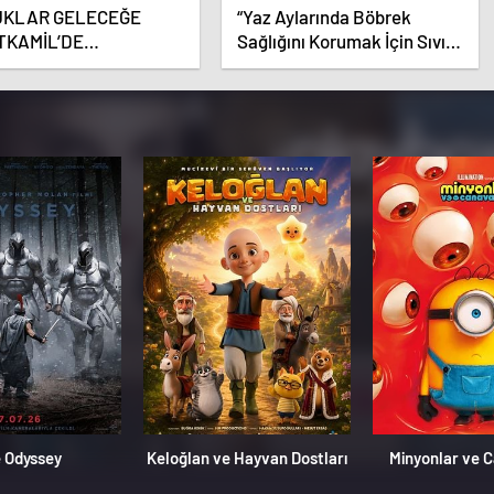
UKLAR GELECEĞE
“Yaz Aylarında Böbrek
TKAMİL’DE
Sağlığını Korumak İçin Sıvı
RLANIYOR
Tüketimine Dikkat”
 Odyssey
Keloğlan ve Hayvan Dostları
Minyonlar ve 