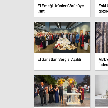
El Emeği Ürünler Görücüye
Eski 
Çıktı
gözde
El Sanatları Sergisi Açıldı
ABD’d
İades