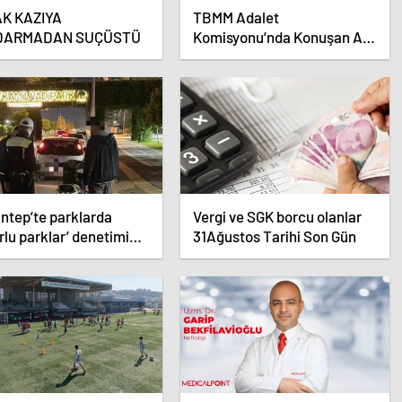
K KAZIYA
TBMM Adalet
DARMADAN SUÇÜSTÜ
Komisyonu’nda Konuşan AK
Parti Grup Başkanvekili
Abdulhamit Gül: “Kanun
Teklifi Milletimizin Teklifidir”
ntep’te parklarda
Vergi ve SGK borcu olanlar
rlu parklar’ denetimi
31Ağustos Tarihi Son Gün
dı.