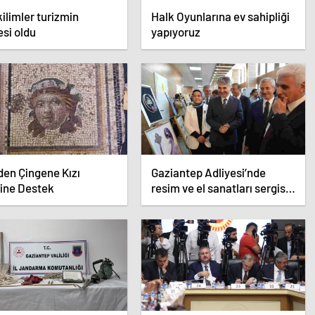
kilimler turizmin
Halk Oyunlarına ev sahipliği
si oldu
yapıyoruz
en Çingene Kızı
Gaziantep Adliyesi’nde
ine Destek
resim ve el sanatları sergisi
açıldı