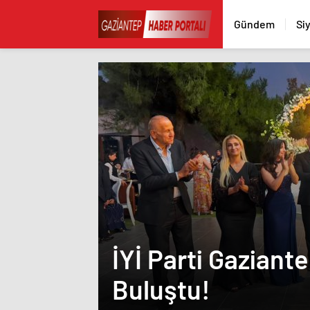
Gündem
Si
İYİ Parti Gaziant
Buluştu!