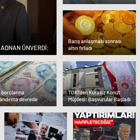
sonrası gözler Hürmüz
Boğazı’nda
Barış anlaşması sonrası
 ADNAN ÜNVERDİ:
altın fırladı
 borçlarına
TOKİ’den Kurasız Konut
landırma devrede
Müjdesi: Başvurular Başladı