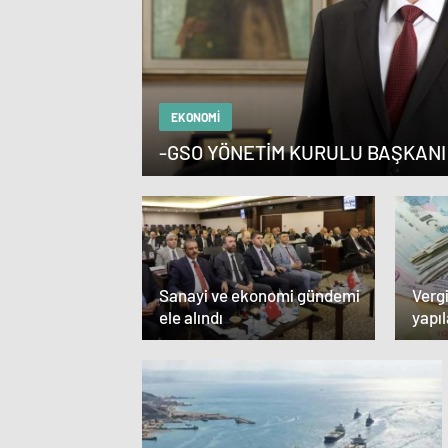
EKONOMI
-GSO YÖNETİM KURULU BAŞKANI
Sanayi ve ekonomi gündemi
Vergi
ele alındı
yapı