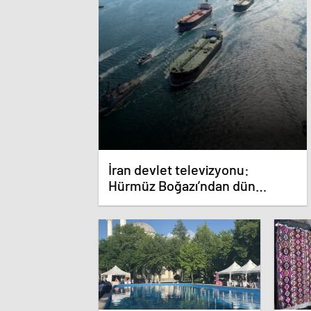
İran devlet televizyonu:
Hürmüz Boğazı’ndan dün
geceden beri 30’dan fazla gemi
geçiş yaptı