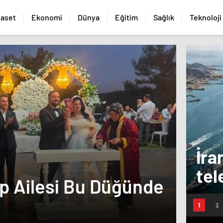
yaset
Ekonomi
Dünya
Eğitim
Sağlık
Teknoloji
İra
tel
ep Ailesi Bu Düğünde
KAÇ
Boğ
SUÇ
gec