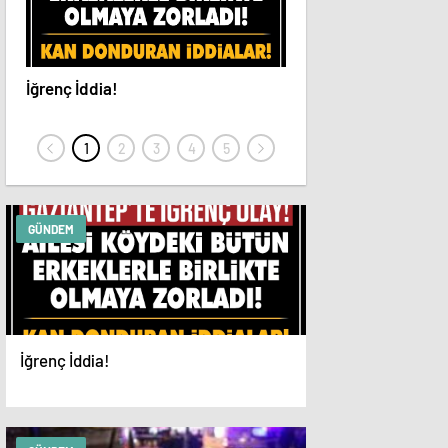
İğrenç İddia!
Feci Kazada: Sürücün
Koptu
GÜNDEM
İğrenç İddia!