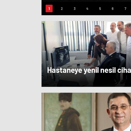
Hastaneye yenil nesil cih