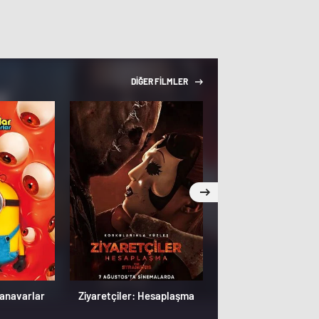
DİĞER FİLMLER
Canavarlar
Ziyaretçiler: Hesaplaşma