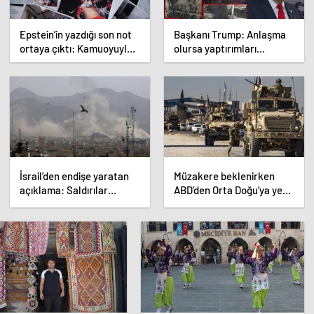
Epstein’in yazdığı son not
Başkanı Trump: Anlaşma
ortaya çıktı: Kamuoyuyla
olursa yaptırımları
ilk kez paylaşıldı
hafifleteceğiz! Aksi
halde…
İsrail’den endişe yaratan
Müzakere beklenirken
açıklama: Saldırılar
ABD’den Orta Doğu’ya yeni
yeniden başlayabilir
asker sevkiyatı