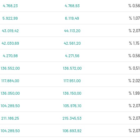
4.768,23
4.768,93
% 0,5
5.922,99
6.119,49
% 1,07
43.019,42
44.113,20
% 2,07
42.030,69
42.561,20
% 1,15
4.270,98
4.271,56
% 0,5
136.552,00
136.572,00
% 0,51
117.884,00
117.951,00
% 2,0
136.050,00
136.150,00
% 1,99
104.289,50
105.976,10
% 2,07
211.186,25
215.345,53
% 2,07
104.289,50
106.693,92
% 2,07