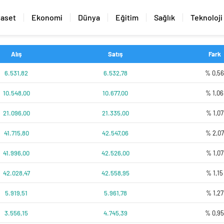
yaset
Ekonomi
Dünya
Eğitim
Sağlık
Teknoloji
Alış
Satış
Fark
6.531,82
6.532,78
% 0,5
10.548,00
10.677,00
% 1,06
21.096,00
21.335,00
% 1,07
41.715,80
42.547,06
% 2,07
41.996,00
42.526,00
% 1,07
42.028,47
42.558,95
% 1,15
5.919,51
5.961,78
% 1,27
3.556,15
4.745,39
% 0,9