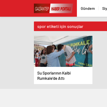
Gündem
Si
spor etiketi için sonuçlar
Su Sporlarının Kalbi
Rumkale’de Attı