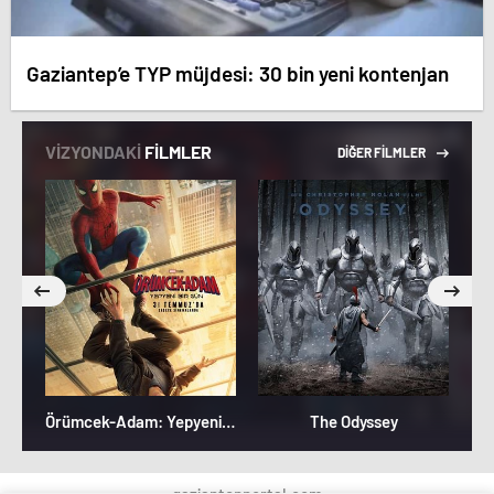
Gaziantep’e TYP müjdesi: 30 bin yeni kontenjan
VİZYONDAKİ
FİLMLER
DİĞER FİLMLER
Örümcek-Adam: Yepyeni Bir Gün
The Odyssey