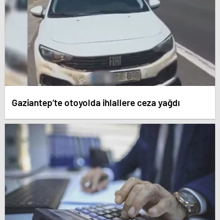
Gaziantep’te otoyolda ihlallere ceza yağdı