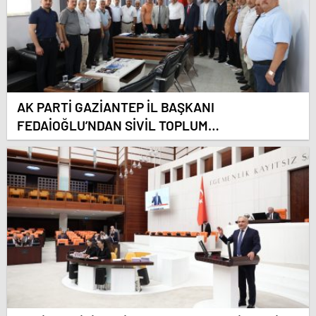
AK PARTİ GAZİANTEP İL BAŞKANI
FEDAİOĞLU’NDAN SİVİL TOPLUM
KURULUŞLARINA ZİYARET