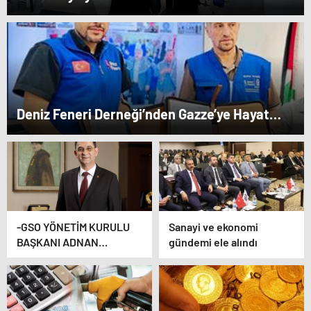
Deniz Feneri Derneği’nden Gazze’ye Hayat
Veren Ortaklık…
-GSO YÖNETİM KURULU
Sanayi ve ekonomi
BAŞKANI ADNAN
gündemi ele alındı
ÜNVERDİ: