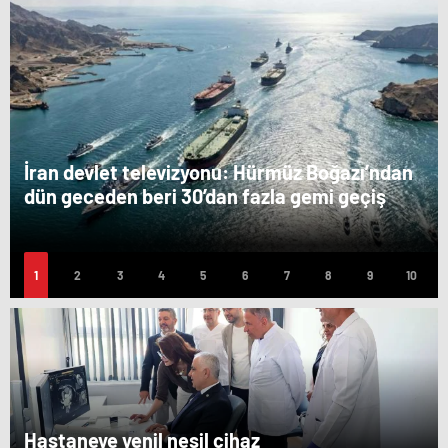
İran devlet televizyonu: Hürmüz Boğazı’ndan
dün geceden beri 30’dan fazla gemi geçiş
yaptı
Hastaneye yenil nesil cihaz