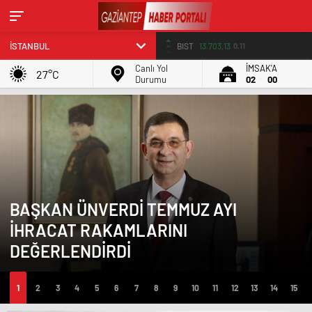
BIST
13.703,13
0,11
Canlı Yol
İMSAK'A
27°C
Durumu
02
00
BAŞKAN ÜNVERDİ TEMMUZ AYI
İHRACAT RAKAMLARINI
DEĞERLENDİRDİ