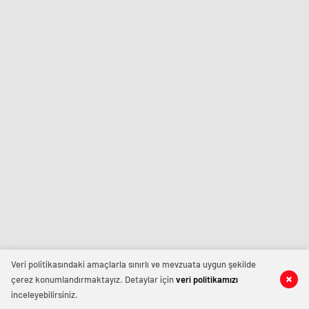
Veri politikasındaki amaçlarla sınırlı ve mevzuata uygun şekilde
çerez konumlandırmaktayız. Detaylar için
veri politikamızı
inceleyebilirsiniz.