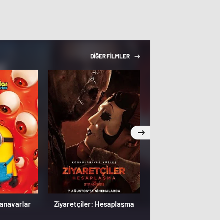
DİĞER FİLMLER
Canavarlar
Ziyaretçiler: Hesaplaşma