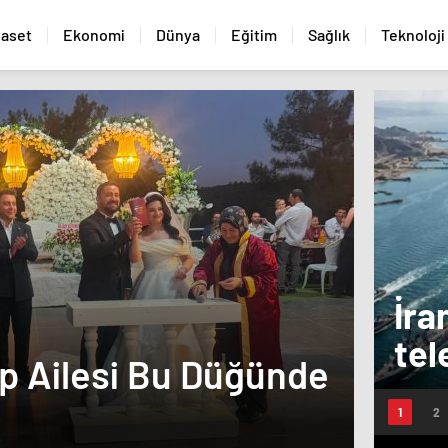
yaset
Ekonomi
Dünya
Eğitim
Sağlık
Teknoloji
İra
tel
ep Ailesi Bu Düğünde
KAÇ
Boğ
SUÇ
gec