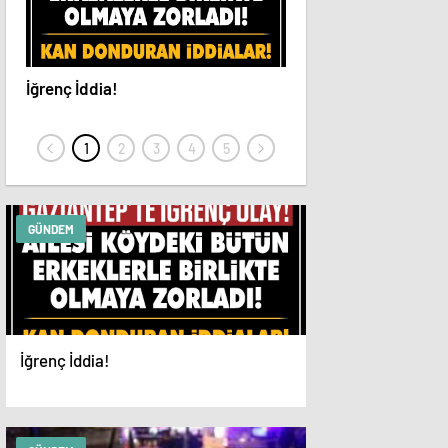
İğrenç İddia!
Feci Kazada: Sürücün
Koptu
GÜNDEM
İğrenç İddia!