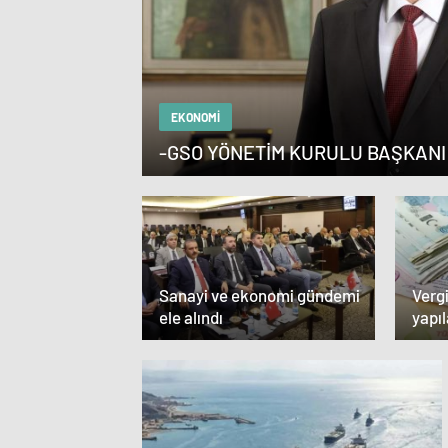
EKONOMI
-GSO YÖNETİM KURULU BAŞKANI
Sanayi ve ekonomi gündemi
Vergi
ele alındı
yapı