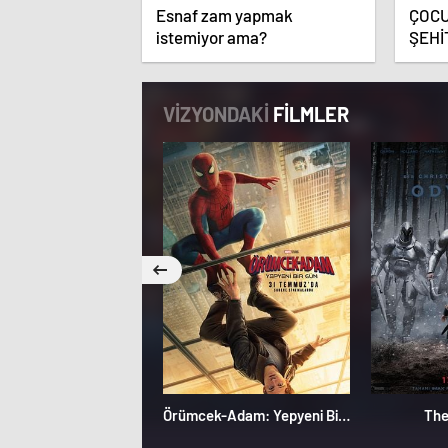
Esnaf zam yapmak
ÇOC
istemiyor ama?
ŞEHİ
HAZI
VİZYONDAKİ
FİLMLER
Örümcek-Adam: Yepyeni Bir Gün
The