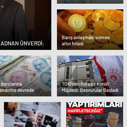
sonrası gözler Hürmüz
Boğazı’nda
Barış anlaşması sonrası
 ADNAN ÜNVERDİ:
altın fırladı
 borçlarına
TOKİ’den Kurasız Konut
landırma devrede
Müjdesi: Başvurular Başladı