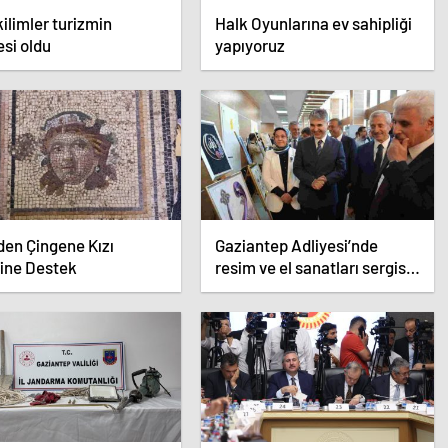
kilimler turizmin
Halk Oyunlarına ev sahipliği
si oldu
yapıyoruz
en Çingene Kızı
Gaziantep Adliyesi’nde
ine Destek
resim ve el sanatları sergisi
açıldı