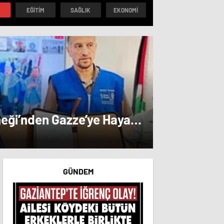
la gemi geçiş
EĞITIM
SAĞLIK
EKONOMI
tı
neği’nden Gazze’ye Hayat
GÜNDEM