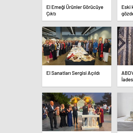
El Emeği Ürünler Görücüye
Eski 
Çıktı
gözde
El Sanatları Sergisi Açıldı
ABD’d
İades