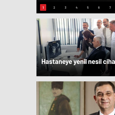
Hastaneye yenil nesil cih