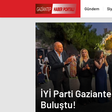
Gündem
Si
İYİ Parti Gaziant
Buluştu!