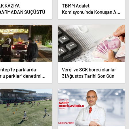
K KAZIYA
TBMM Adalet
DARMADAN SUÇÜSTÜ
Komisyonu’nda Konuşan AK
Parti Grup Başkanvekili
Abdulhamit Gül: “Kanun
Teklifi Milletimizin Teklifidir”
ntep’te parklarda
Vergi ve SGK borcu olanlar
rlu parklar’ denetimi
31Ağustos Tarihi Son Gün
dı.