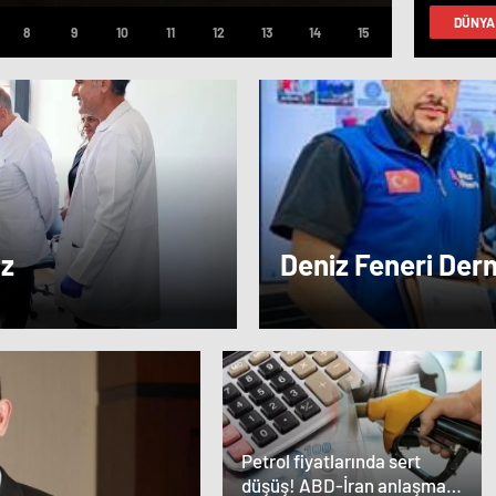
faz
DÜNYA
yap
az
Deniz Feneri Der
Veren Ortaklık…
Petrol fiyatlarında sert
düşüş! ABD-İran anlaşması