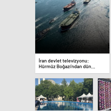
İran devlet televizyonu:
Hürmüz Boğazı’ndan dün
geceden beri 30’dan fazla gemi
geçiş yaptı