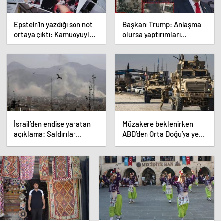
Epstein’in yazdığı son not
Başkanı Trump: Anlaşma
ortaya çıktı: Kamuoyuyla
olursa yaptırımları
ilk kez paylaşıldı
hafifleteceğiz! Aksi
halde…
İsrail’den endişe yaratan
Müzakere beklenirken
açıklama: Saldırılar
ABD’den Orta Doğu’ya yeni
yeniden başlayabilir
asker sevkiyatı