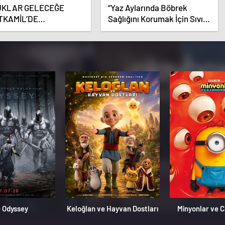
UKLAR GELECEĞE
“Yaz Aylarında Böbrek
TKAMİL’DE
Sağlığını Korumak İçin Sıvı
RLANIYOR
Tüketimine Dikkat”
 Odyssey
Keloğlan ve Hayvan Dostları
Minyonlar ve 