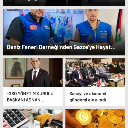
Deniz Feneri Derneği’nden Gazze’ye Hayat
Veren Ortaklık…
-GSO YÖNETİM KURULU
Sanayi ve ekonomi
BAŞKANI ADNAN
gündemi ele alındı
ÜNVERDİ: