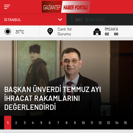
BIST
13.703,13
0,11
Canlı Yol
İMSAK'A
31°C
Durumu
02
00
BAŞKAN ÜNVERDİ TEMMUZ AYI
İHRACAT RAKAMLARINI
DEĞERLENDİRDİ