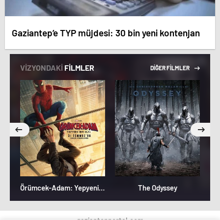
Gaziantep’e TYP müjdesi: 30 bin yeni kontenjan
VİZYONDAKİ
FİLMLER
DİĞER FİLMLER
Örümcek-Adam: Yepyeni Bir Gün
The Odyssey