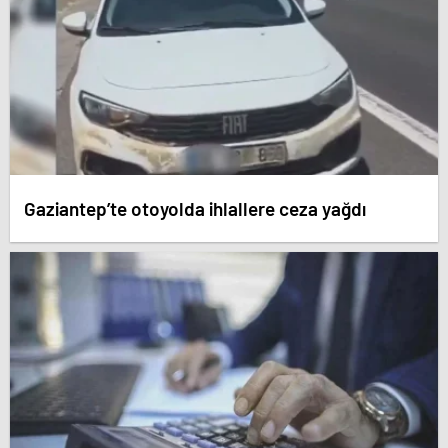
Gaziantep’te otoyolda ihlallere ceza yağdı