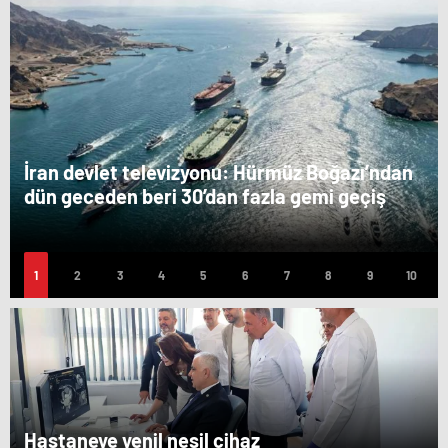
İran devlet televizyonu: Hürmüz Boğazı’ndan
dün geceden beri 30’dan fazla gemi geçiş
yaptı
Hastaneye yenil nesil cihaz