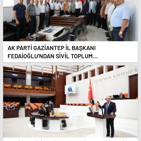
AK PARTİ GAZİANTEP İL BAŞKANI
FEDAİOĞLU’NDAN SİVİL TOPLUM
KURULUŞLARINA ZİYARET