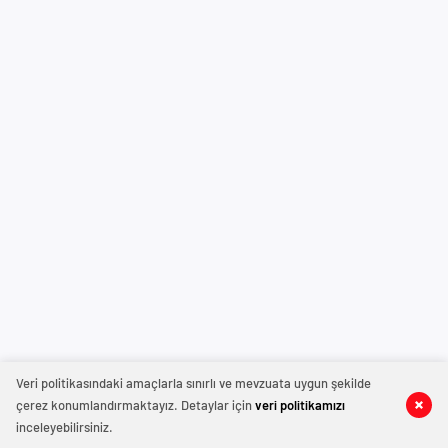
Veri politikasındaki amaçlarla sınırlı ve mevzuata uygun şekilde
çerez konumlandırmaktayız. Detaylar için
veri politikamızı
inceleyebilirsiniz.