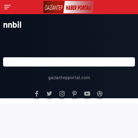
nnbil
gaziantepportal.com