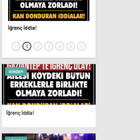
İğrenç İddia!
Feci Kazada: Sürücün
Koptu
GÜNDEM
İğrenç İddia!