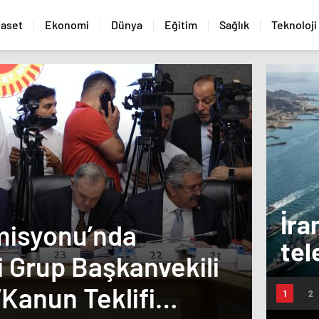
yaset
Ekonomi
Dünya
Eğitim
Sağlık
Teknoloji
İra
misyonu’nda
tel
 Grup Başkanvekili
Feci
Boğ
Kanun Teklifi
Yara
gec