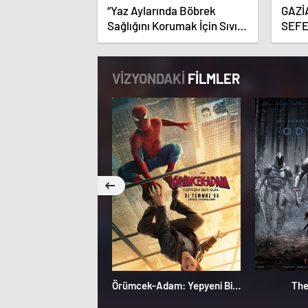
“Yaz Aylarında Böbrek
GAZİ
Sağlığını Korumak İçin Sıvı
SEFE
Tüketimine Dikkat”
AŞA
VİZYONDAKİ
FİLMLER
Örümcek-Adam: Yepyeni Bir Gün
The