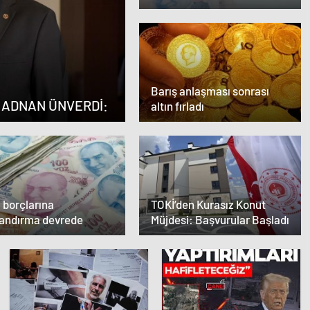
sonrası gözler Hürmüz
Boğazı’nda
Barış anlaşması sonrası
 ADNAN ÜNVERDİ:
altın fırladı
 borçlarına
TOKİ’den Kurasız Konut
landırma devrede
Müjdesi: Başvurular Başladı