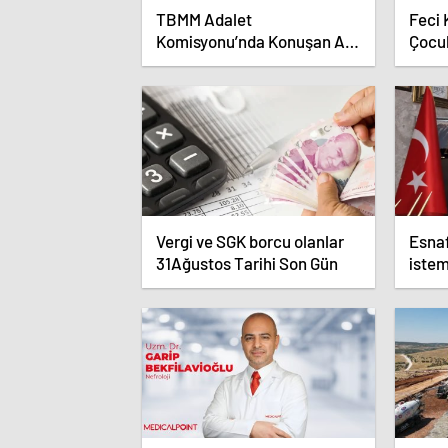
TBMM Adalet
Feci 
Komisyonu’nda Konuşan AK
Çocuk
Parti Grup Başkanvekili
Abdulhamit Gül: “Kanun
Teklifi Milletimizin Teklifidir”
Vergi ve SGK borcu olanlar
Esna
31Ağustos Tarihi Son Gün
iste