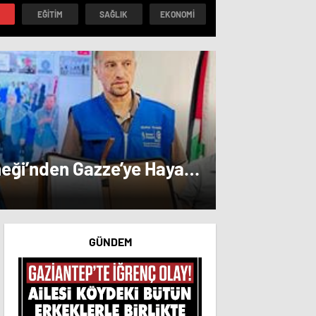
la gemi geçiş
EĞITIM
SAĞLIK
EKONOMI
tı
neği’nden Gazze’ye Hayat
GÜNDEM