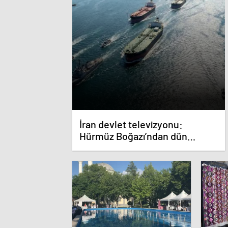
İran devlet televizyonu:
Hürmüz Boğazı’ndan dün
geceden beri 30’dan fazla gemi
geçiş yaptı