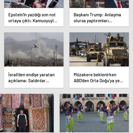
Epstein’in yazdığı son not
Başkanı Trump: Anlaşma
ortaya çıktı: Kamuoyuyla
olursa yaptırımları
ilk kez paylaşıldı
hafifleteceğiz! Aksi
halde…
İsrail’den endişe yaratan
Müzakere beklenirken
açıklama: Saldırılar
ABD’den Orta Doğu’ya yeni
yeniden başlayabilir
asker sevkiyatı