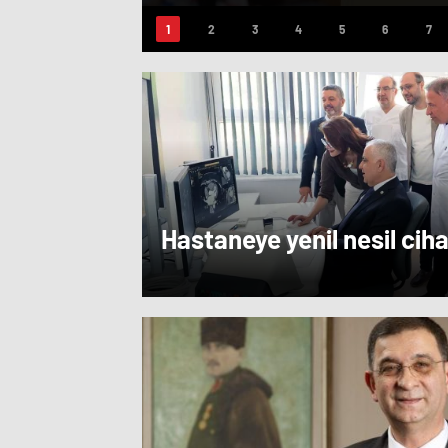
Milletimizin Teklif
Hastaneye yenil nesil cih