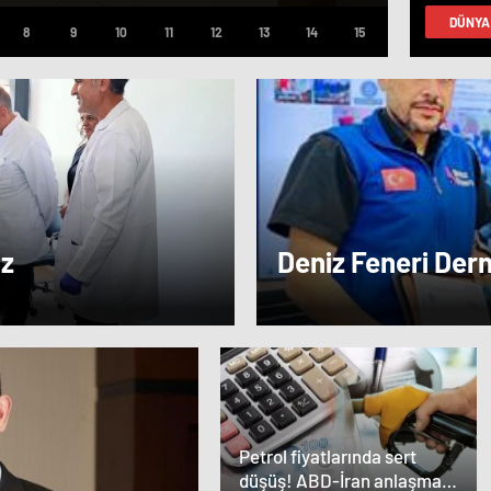
idir”
faz
DÜNYA
yap
az
Deniz Feneri Der
Veren Ortaklık…
Petrol fiyatlarında sert
düşüş! ABD-İran anlaşması