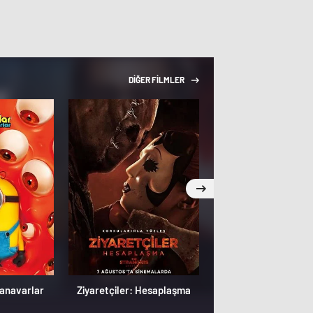
DİĞER FİLMLER
Canavarlar
Ziyaretçiler: Hesaplaşma