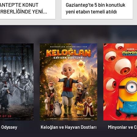
ANTEP’TE KONUT
Gaziantep’te 5 bin konutluk
RBERLİĞİNDE YENİ
yeni etabın temeli atıldı
MA
 Odyssey
Keloğlan ve Hayvan Dostları
Minyonlar ve 