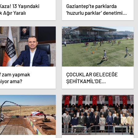
Kaza! 13 Yaşındaki
Gaziantep’te parklarda
 Ağır Yaralı
‘huzurlu parklar’ denetimi
yapıldı.
f zam yapmak
ÇOCUKLAR GELECEĞE
miyor ama?
ŞEHİTKAMİL’DE
HAZIRLANIYOR