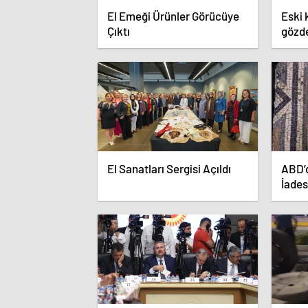
El Emeği Ürünler Görücüye
Eski 
Çıktı
gözde
El Sanatları Sergisi Açıldı
ABD’d
İades