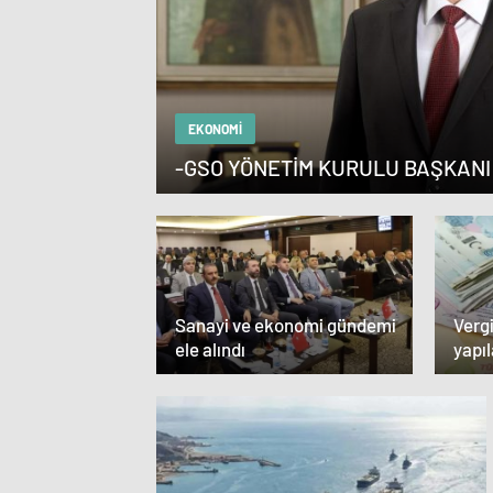
EKONOMI
-GSO YÖNETİM KURULU BAŞKANI
Sanayi ve ekonomi gündemi
Vergi
ele alındı
yapı