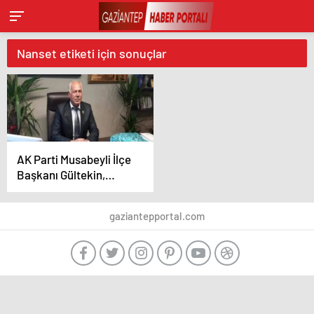
Nanset etiketi için sonuçlar
AK Parti Musabeyli İlçe
Başkanı Gültekin,
görevinden istifa
ettiğini açıkladı
gaziantepportal.com