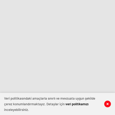
Veri politikasındaki amaçlarla sınırlı ve mevzuata uygun şekilde
çerez konumlandırmaktayız. Detaylar için
veri politikamızı
inceleyebilirsiniz.