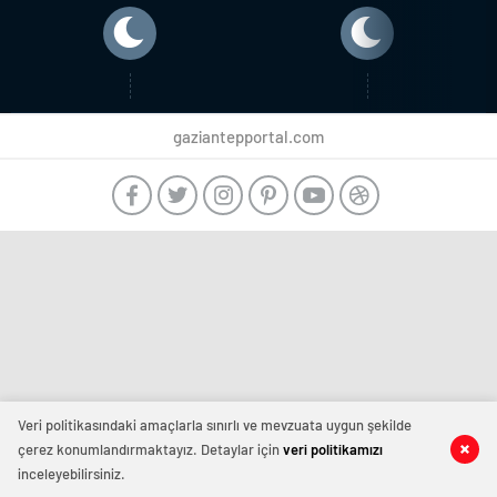
gaziantepportal.com
Veri politikasındaki amaçlarla sınırlı ve mevzuata uygun şekilde
çerez konumlandırmaktayız. Detaylar için
veri politikamızı
inceleyebilirsiniz.