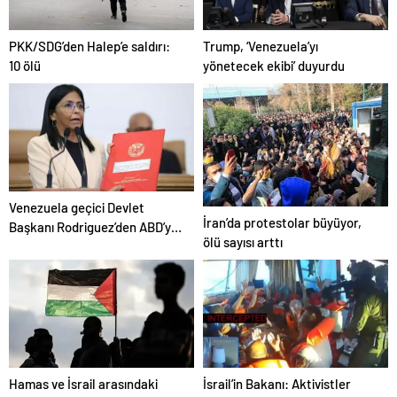
PKK/SDG’den Halep’e saldırı:
Trump, ‘Venezuela’yı
10 ölü
yönetecek ekibi’ duyurdu
Venezuela geçici Devlet
İran’da protestolar büyüyor,
Başkanı Rodriguez’den ABD’ye
ölü sayısı arttı
çağrı
Hamas ve İsrail arasındaki
İsrail’in Bakanı: Aktivistler