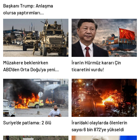
başlayabilir
Başkanı Trump: Anlaşma
olursa yaptırımları
hafifleteceğiz! Aksi halde…
Müzakere beklenirken
İran’ın Hürmüz kararı Çin
ABD’den Orta Doğu’ya yeni
ticaretini vurdu!
asker sevkiyatı
Suriye’de patlama: 2 ölü
İran’daki olaylarda ölenlerin
sayısı 6 bin 872’ye yükseldi