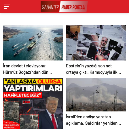
İran devlet televizyonu:
Epstein’in yazdığı son not
Hürmüz Boğazı’ndan dün
ortaya çıktı: Kamuoyuyla ilk
geceden beri 30’dan fazla
kez paylaşıldı
gemi geçiş yaptı
İsrail’den endişe yaratan
açıklama: Saldırılar yeniden