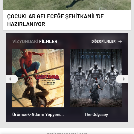
ÇOCUKLAR GELECEĞE ŞEHİTKAMİL’DE
HAZIRLANIYOR
VİZYONDAKİ
FİLMLER
DİĞER FİLMLER
Örümcek-Adam: Yepyeni Bir Gün
The Odyssey