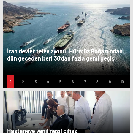
İran devlet televizyonu: Hürmüz Boğazı’ndan
dün geceden beri 30’dan fazla gemi geçiş
yaptı
Hastaneye yenil nesil cihaz