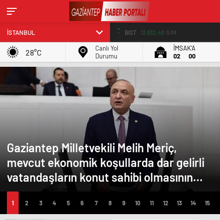
BIST
13.832,48
0,39
Canlı Yol
İMSAK'A
28°C
Durumu
02
00
Gaziantep Milletvekili Melih Meriç,
mevcut ekonomik koşullarda dar gelirli
vatandaşların konut sahibi olmasının
neredeyse imkânsız