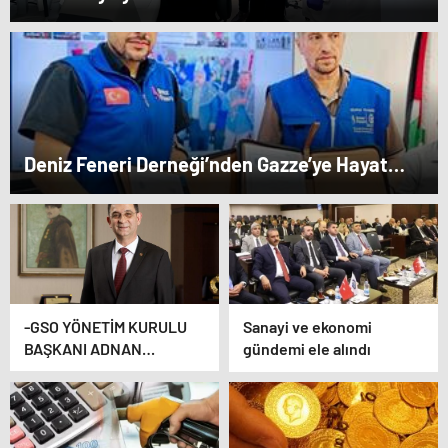
Deniz Feneri Derneği’nden Gazze’ye Hayat
Veren Ortaklık…
-GSO YÖNETİM KURULU
Sanayi ve ekonomi
BAŞKANI ADNAN
gündemi ele alındı
ÜNVERDİ: