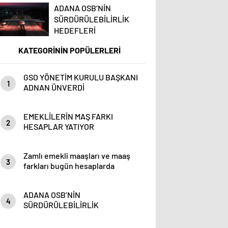
ADANA OSB’NİN
SÜRDÜRÜLEBİLİRLİK
HEDEFLERİ
KATEGORİNİN POPÜLERLERİ
GSO YÖNETİM KURULU BAŞKANI
1
ADNAN ÜNVERDİ
EMEKLİLERİN MAŞ FARKI
2
HESAPLAR YATIYOR
Zamlı emekli maaşları ve maaş
3
farkları bugün hesaplarda
ADANA OSB’NİN
4
SÜRDÜRÜLEBİLİRLİK
HEDEFLERİ