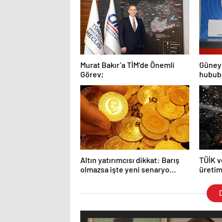
Murat Bakır’a TİM’de Önemli
Güneyd
Görev;
hububa
Altın yatırımcısı dikkat: Barış
TÜİK v
olmazsa işte yeni senaryo…
üretim
yıllık 
D