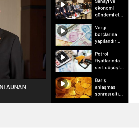
Sanayi ve
ekonomi
gündemi ele
alındı
Vergi
borçlarına
yapılandırma
devrede
Petrol
fiyatlarında
sert düşüş!
ABD-İran
Barış
anlaşması
NI ADNAN
anlaşması
sonrası
sonrası altın
gözler
fırladı
Hürmüz
Boğazı’nda