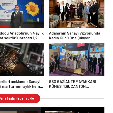
oğu Anadolu’nun 4 aylık
Adana’nın Sanayi Vizyonunda
t sektörü ihracatı 1,2
Kadın Gücü Öne Çıkıyor
milyar dolar
erileri açıklandı: Sanayi
GSO GAZİANTEP AYAKKABI
i martta hem aylık hem
KÜMESİ 139. CANTON
geriledi
FUARI’NDA ÖNEMLİ
TEMASLARDA BULUNDU
aha Fazla Haber Yükle