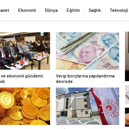
yaset
Ekonomi
Dünya
Eğitim
Sağlık
Teknoloji
i ve ekonomi gündemi
Vergi borçlarına yapılandırma
ndı
devrede