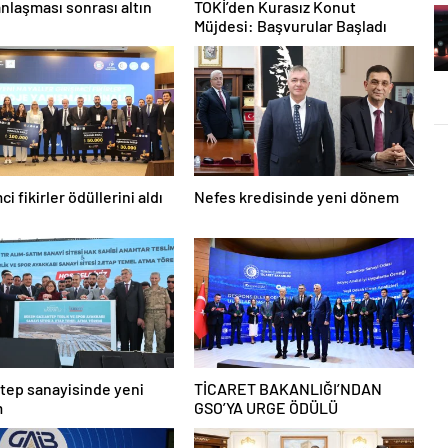
anlaşması sonrası altın
TOKİ’den Kurasız Konut
Müjdesi: Başvurular Başladı
ci fikirler ödüllerini aldı
Nefes kredisinde yeni dönem
tep sanayisinde yeni
TİCARET BAKANLIĞI’NDAN
m
GSO’YA URGE ÖDÜLÜ