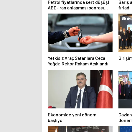
Petrol fiyatlarında sert düşüş!
Barış 
ABD-İran anlaşması sonrası
fırladı
gözler Hürmüz Boğazı’nda
Yetkisiz Araç Satanlara Ceza
Girişim
Yağdı: Rekor Rakam Açıklandı
Ekonomide yeni dönem
Gazian
başlıyor
döne