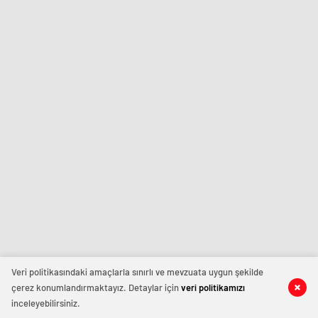
Veri politikasındaki amaçlarla sınırlı ve mevzuata uygun şekilde
çerez konumlandırmaktayız. Detaylar için
veri politikamızı
inceleyebilirsiniz.