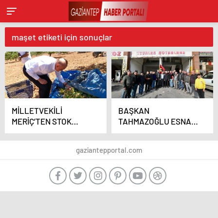
maşet etiketi için sonuçlar
MİLLETVEKİLİ
BAŞKAN
MERİÇ’TEN STOK
TAHMAZOĞLU ESNAFI
TEPKİSİ
ZİYARET ETTİ
gaziantepportal.com