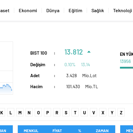
yaset
Ekonomi
Dünya
Eğitim
Sağlık
Teknoloji
13.812
BIST 100
:
EN YÜ
13956
Değişim
:
0.10%
13,14
Adet
:
3.428
Mio.Lot
Hacim
:
101.430
Mio.TL
K
L
M
N
O
P
R
S
T
U
V
X
Y
Z
MAN
MENKUL
FİYAT
%
ZAMAN
ME