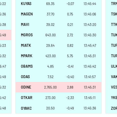
KUYAS
TR
5:22
69.35
-0,07
13:45:44
MAGEN
TS
5:36
37.70
0,75
13:45:06
MAVI
TT
5:38
39.02
0,21
13:43:20
MGROS
TU
5:49
643.00
2,72
13:45:30
MIATK
TU
5:23
29.64
0,82
13:45:47
MPARK
TU
5:32
423.00
5,75
13:45:31
OBAMS
UL
5:47
4.85
-0,41
13:45:42
ODAS
VA
5:49
7.52
-0,40
13:41:57
ODINE
VE
5:32
2,765.00
2,88
13:45:31
OTKAR
YK
5:42
273.00
-2,33
13:45:11
OYAKC
ZO
5:48
20.50
-0,49
13:45:36