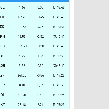
HOL
1.34
0,00
13:45:48
SEU
177.20
-0,45
13:45:48
TEK
19.70
3,63
13:45:48
TKM
18.58
-2,52
13:45:47
SUS
153.30
-0,90
13:45:43
GYO
3.74
1,08
13:45:40
AGR
3.32
0,30
13:45:47
LYH
241.20
-0,54
13:44:28
EDR
6.10
0,33
13:45:36
HOL
88.40
0,34
13:45:24
RKY
25.48
2,74
13:45:23