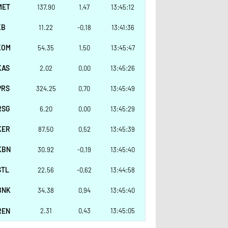
MET
137.90
1,47
13:45:12
KB
11.22
-0,18
13:41:36
KOM
54.35
1,50
13:45:47
KAS
2.02
0,00
13:45:26
PRS
324.25
0,70
13:45:49
RSG
6.20
0,00
13:45:29
KER
87.50
0,52
13:45:39
KBN
30.92
-0,19
13:45:40
STL
22.56
-0,62
13:44:58
BNK
34.38
0,94
13:45:40
REN
2.31
0,43
13:45:05