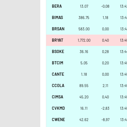
BERA
13.07
-0,08
13:4
BIMAS
386.75
1,18
13:4
BRSAN
583.00
0,00
13:4
BRYAT
1,772.00
0,40
13:4
BSOKE
36.16
0,28
13:4
BTCIM
5.05
0,20
13:4
CANTE
1.18
0,00
13:4
CCOLA
89.55
2,11
13:4
CIMSA
45.20
0,40
13:4
CVKMD
16.11
-2,83
13:4
CWENE
42.62
-8,97
13:4