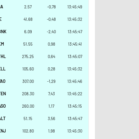
SA
2.57
-0,78
13:45:49
E
41.68
-0,48
13:45:32
BNK
6.09
-2,40
13:45:47
KM
51.55
0,98
13:45:41
VHL
275.25
0,64
13:45:07
ELL
105.60
0,28
13:45:32
YAO
307.00
-1,29
13:45:46
FEN
208.30
7,43
13:45:22
ASO
260.00
1,17
13:45:15
ALT
51.15
3,56
13:45:47
ENJ
102.80
1,98
13:45:30