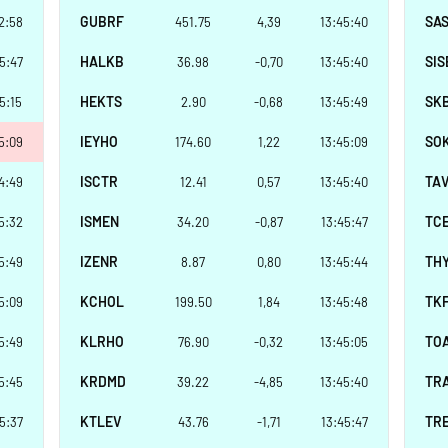
GUBRF
SA
2:58
451.75
4,39
13:45:40
HALKB
SIS
5:47
36.98
-0,70
13:45:40
HEKTS
SK
5:15
2.90
-0,68
13:45:49
IEYHO
SO
5:09
174.60
1,22
13:45:09
ISCTR
TA
4:49
12.41
0,57
13:45:40
ISMEN
TC
5:32
34.20
-0,87
13:45:47
IZENR
TH
5:49
8.87
0,80
13:45:44
KCHOL
TK
5:09
199.50
1,84
13:45:48
KLRHO
TO
5:49
76.90
-0,32
13:45:05
KRDMD
TR
5:45
39.22
-4,85
13:45:40
KTLEV
TR
5:37
43.76
-1,71
13:45:47