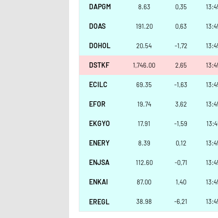
DAPGM
8.63
0,35
13:4
DOAS
191.20
0,63
13:4
DOHOL
20.54
-1,72
13:4
DSTKF
1,746.00
2,65
13:4
ECILC
69.35
-1,63
13:4
EFOR
19.74
3,62
13:4
EKGYO
17.91
-1,59
13:4
ENERY
8.39
0,12
13:4
ENJSA
112.60
-0,71
13:4
ENKAI
87.00
1,40
13:4
EREGL
38.98
-6,21
13:4