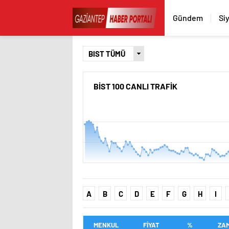
Gündem
Si
BİST 100 CANLI TRAFİK
A
B
C
D
E
F
G
H
I
MENKUL
FİYAT
%
ZA