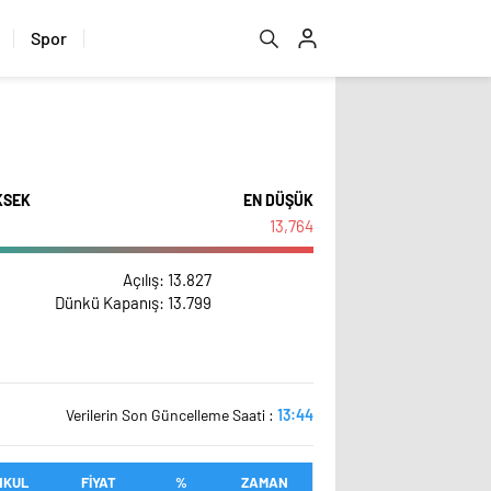
Spor
KSEK
EN DÜŞÜK
13,764
Açılış
: 13.827
Dünkü Kapanış
: 13.799
Verilerin Son Güncelleme Saati :
13:44
NKUL
FİYAT
%
ZAMAN