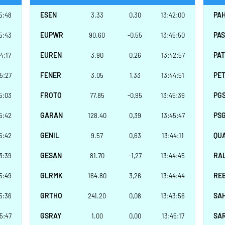
ESEN
PA
5:48
3.33
0,30
13:42:00
EUPWR
PA
5:43
90.60
-0,55
13:45:50
EUREN
PA
4:17
3.90
0,26
13:42:57
FENER
PE
5:27
3.05
1,33
13:44:51
FROTO
PG
5:03
77.85
-0,95
13:45:39
GARAN
PS
5:42
128.40
0,39
13:45:47
GENIL
QU
5:42
9.57
0,63
13:44:11
GESAN
RA
3:39
81.70
-1,27
13:44:45
GLRMK
RE
5:49
164.80
3,26
13:44:44
GRTHO
SA
5:36
241.20
0,08
13:43:56
GSRAY
SA
5:47
1.00
0,00
13:45:17