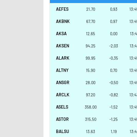
AEFES
21.70
0,93
13:4
AKBNK
67.70
0,97
13:4
AKSA
12.65
0,00
13:4
AKSEN
94.25
-2,03
13:4
ALARK
99.95
-0,35
13:4
ALTNY
15.90
0,70
13:4
ANSGR
28.00
-0,50
13:4
ARCLK
97.20
-0,82
13:4
ASELS
358.00
-1,52
13:4
ASTOR
315.50
-1,25
13:4
BALSU
13.63
1,19
13:4