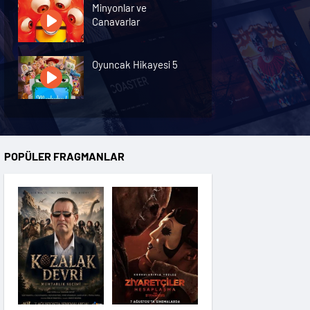
Minyonlar ve
Canavarlar
Oyuncak Hikayesi 5
Özgür Kedi Scotty
POPÜLER FRAGMANLAR
Moana
Hannas 3
Saplantı