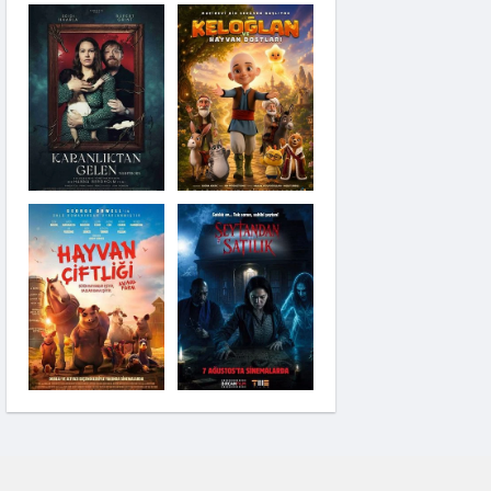
Modi: Deliliğin
Kanadında Üç Gün
Pinokyo: Kanlı Masal
İzci Takımı: Şelalenin
Peşinde