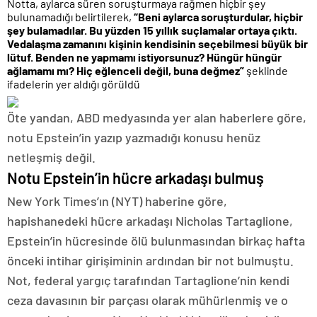
Notta, aylarca süren soruşturmaya rağmen hiçbir şey
bulunamadığı belirtilerek,
“Beni aylarca soruşturdular, hiçbir
şey bulamadılar. Bu yüzden 15 yıllık suçlamalar ortaya çıktı.
Vedalaşma zamanını kişinin kendisinin seçebilmesi büyük bir
lütuf. Benden ne yapmamı istiyorsunuz? Hüngür hüngür
ağlamamı mı? Hiç eğlenceli değil, buna değmez”
şeklinde
ifadelerin yer aldığı görüldü
Öte yandan, ABD medyasında yer alan haberlere göre,
notu Epstein’in yazıp yazmadığı konusu henüz
netleşmiş değil.
Notu Epstein’in hücre arkadaşı bulmuş
New York Times’ın (NYT) haberine göre,
hapishanedeki hücre arkadaşı Nicholas Tartaglione,
Epstein’in hücresinde ölü bulunmasından birkaç hafta
önceki intihar girişiminin ardından bir not bulmuştu.
Not, federal yargıç tarafından Tartaglione’nin kendi
ceza davasının bir parçası olarak mühürlenmiş ve o