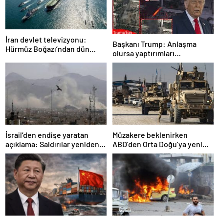
İran devlet televizyonu:
Başkanı Trump: Anlaşma
Hürmüz Boğazı’ndan dün
olursa yaptırımları
geceden beri 30’dan fazla
hafifleteceğiz! Aksi halde…
gemi geçiş yaptı
İsrail’den endişe yaratan
Müzakere beklenirken
açıklama: Saldırılar yeniden
ABD’den Orta Doğu’ya yeni
başlayabilir
asker sevkiyatı