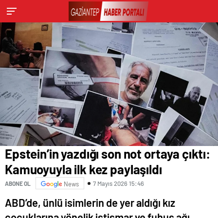
Epstein’in yazdığı son not ortaya çıktı:
Kamuoyuyla ilk kez paylaşıldı
7 Mayıs 2026 15:46
ABONE OL
News
ABD’de, ünlü isimlerin de yer aldığı kız
çocuklarına yönelik istismar ve fuhuş ağı