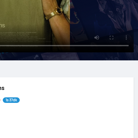
ms
1s 37dk