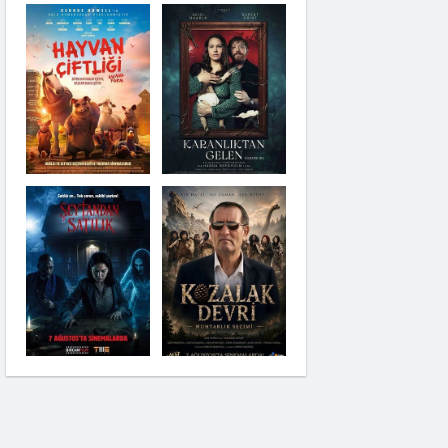
Şeytandan Satılık
Kozalak Devri
Moana