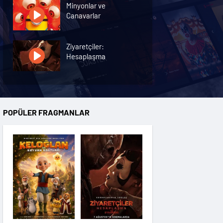
Minyonlar ve
Canavarlar
Ziyaretçiler:
Hesaplaşma
Nasreddin Hoca:
Zaman Yolcusu 4
POPÜLER FRAGMANLAR
Oyuncak Hikayesi 5
Hayvan Çiftliği
Karanlıktan Gelen