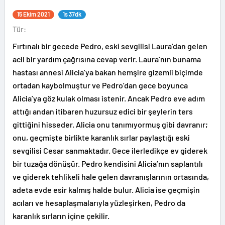
15 Ekim 2021
1s 37dk
Tür:
Fırtınalı bir gecede Pedro, eski sevgilisi Laura’dan gelen
acil bir yardım çağrısına cevap verir. Laura’nın bunama
hastası annesi Alicia’ya bakan hemşire gizemli biçimde
ortadan kaybolmuştur ve Pedro’dan gece boyunca
Alicia’ya göz kulak olması istenir. Ancak Pedro eve adım
attığı andan itibaren huzursuz edici bir şeylerin ters
gittiğini hisseder. Alicia onu tanımıyormuş gibi davranır;
onu, geçmişte birlikte karanlık sırlar paylaştığı eski
sevgilisi Cesar sanmaktadır. Gece ilerledikçe ev giderek
bir tuzağa dönüşür. Pedro kendisini Alicia’nın saplantılı
ve giderek tehlikeli hale gelen davranışlarının ortasında,
adeta evde esir kalmış halde bulur. Alicia ise geçmişin
acıları ve hesaplaşmalarıyla yüzleşirken, Pedro da
karanlık sırların içine çekilir.