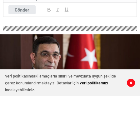
Gönder
Veri politikasındaki amaçlarla sınırlı ve mevzuata uygun şekilde
çerez konumlandırmaktayız. Detaylar için
veri politikamızı
0
0
0
0
inceleyebilirsiniz.
GSO Başkanı Ünverdi: “İhracat
Rakamlarımız Gurur Verici”