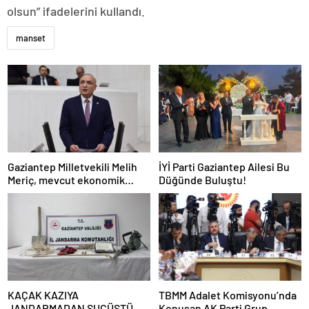
olsun” ifadelerini kullandı.
manset
Gaziantep Milletvekili Melih
İYİ Parti Gaziantep Ailesi Bu
Meriç, mevcut ekonomik
Düğünde Buluştu!
koşullarda dar gelirli
vatandaşların konut sahibi
olmasının neredeyse
imkânsız
KAÇAK KAZIYA
TBMM Adalet Komisyonu’nda
JANDARMADAN SUÇÜSTÜ
Konuşan AK Parti Grup