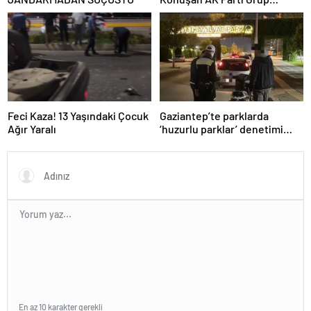
Başkanvekili Abdulhamit Gül:
“Kanun Teklifi Milletimizin
Teklifidir”
Feci Kaza! 13 Yaşındaki Çocuk
Gaziantep’te parklarda
Ağır Yaralı
‘huzurlu parklar’ denetimi
yapıldı.
En az 10 karakter gerekli