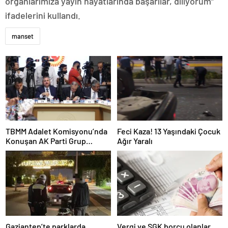
organlarımıza yayın hayatlarında başarılar, diliyorum”
ifadelerini kullandı.
manset
TBMM Adalet Komisyonu’nda
Feci Kaza! 13 Yaşındaki Çocuk
Konuşan AK Parti Grup
Ağır Yaralı
Başkanvekili Abdulhamit Gül:
“Kanun Teklifi Milletimizin
Teklifidir”
Gaziantep’te parklarda
Vergi ve SGK borcu olanlar