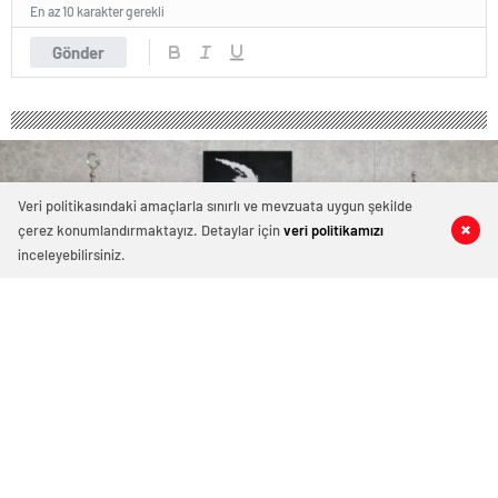
En az 10 karakter gerekli
Gönder
Veri politikasındaki amaçlarla sınırlı ve mevzuata uygun şekilde
çerez konumlandırmaktayız. Detaylar için
veri politikamızı
0
0
0
0
inceleyebilirsiniz.
GTB Başkanlarından “Basın