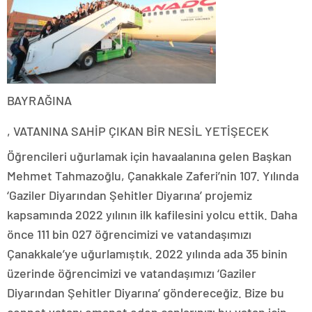
BAYRAĞINA
Buy
, VATANINA SAHİP ÇIKAN BİR NESİL YETİŞECEK
Kamagra
UK
Öğrencileri uğurlamak için havaalanına gelen Başkan
Mehmet Tahmazoğlu, Çanakkale Zaferi’nin 107. Yılında
‘Gaziler Diyarından Şehitler Diyarına’ projemiz
kapsamında 2022 yılının ilk kafilesini yolcu ettik. Daha
önce 111 bin 027 öğrencimizi ve vatandaşımızı
Çanakkale’ye uğurlamıştık. 2022 yılında ada 35 binin
üzerinde öğrencimizi ve vatandaşımızı ‘Gaziler
Diyarından Şehitler Diyarına’ göndereceğiz. Bize bu
cennet vatanı emanet eden canlarınızı bu vatan için