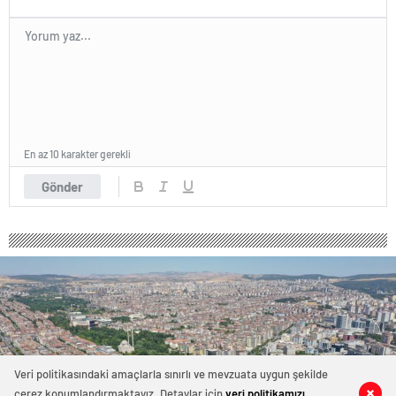
En az 10 karakter gerekli
Gönder
Veri politikasındaki amaçlarla sınırlı ve mevzuata uygun şekilde
çerez konumlandırmaktayız. Detaylar için
veri politikamızı
0
0
0
0