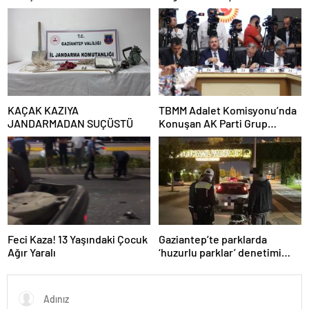
koşullarda dar gelirli
vatandaşların konut sahibi
olmasının neredeyse
imkânsız
KAÇAK KAZIYA
TBMM Adalet Komisyonu’nda
JANDARMADAN SUÇÜSTÜ
Konuşan AK Parti Grup
Başkanvekili Abdulhamit Gül:
“Kanun Teklifi Milletimizin
Teklifidir”
Feci Kaza! 13 Yaşındaki Çocuk
Gaziantep’te parklarda
Ağır Yaralı
‘huzurlu parklar’ denetimi
yapıldı.