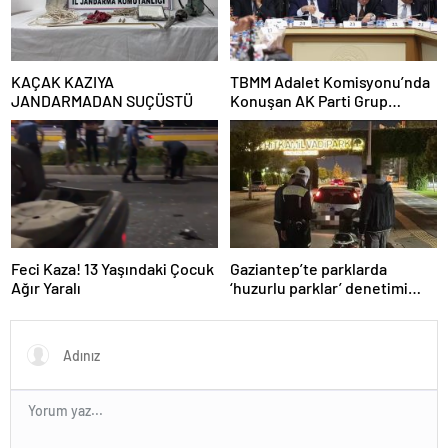
KAÇAK KAZIYA
TBMM Adalet Komisyonu’nda
JANDARMADAN SUÇÜSTÜ
Konuşan AK Parti Grup
Başkanvekili Abdulhamit Gül:
“Kanun Teklifi Milletimizin
Teklifidir”
Feci Kaza! 13 Yaşındaki Çocuk
Gaziantep’te parklarda
Ağır Yaralı
‘huzurlu parklar’ denetimi
yapıldı.