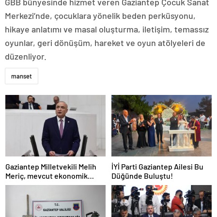
GBB bünyesinde hizmet veren Gaziantep Çocuk Sanat
Merkezi’nde, çocuklara yönelik beden perküsyonu,
hikaye anlatımı ve masal oluşturma, iletişim, temassız
oyunlar, geri dönüşüm, hareket ve oyun atölyeleri de
düzenliyor.
manset
Gaziantep Milletvekili Melih
İYİ Parti Gaziantep Ailesi Bu
Meriç, mevcut ekonomik
Düğünde Buluştu!
koşullarda dar gelirli
vatandaşların konut sahibi
olmasının neredeyse
imkânsız