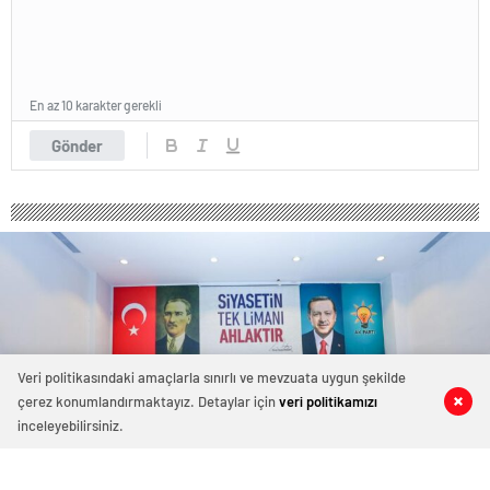
En az 10 karakter gerekli
Gönder
Veri politikasındaki amaçlarla sınırlı ve mevzuata uygun şekilde
çerez konumlandırmaktayız. Detaylar için
veri politikamızı
0
0
0
0
inceleyebilirsiniz.