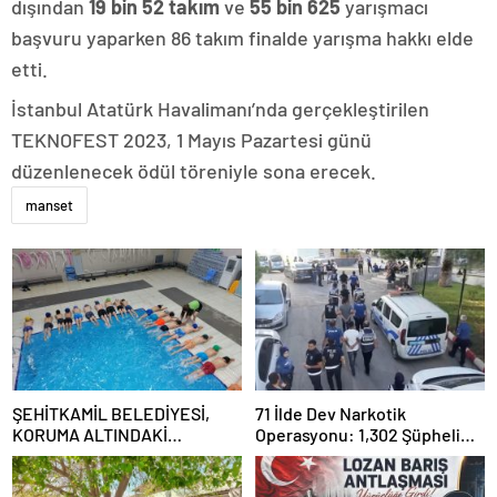
dışından
19 bin 52 takım
ve
55 bin 625
yarışmacı
başvuru yaparken 86 takım finalde yarışma hakkı elde
etti.
İstanbul Atatürk Havalimanı’nda gerçekleştirilen
TEKNOFEST 2023, 1 Mayıs Pazartesi günü
düzenlenecek ödül töreniyle sona erecek.
manset
ŞEHİTKAMİL BELEDİYESİ,
71 İlde Dev Narkotik
KORUMA ALTINDAKİ
Operasyonu: 1,302 Şüpheli
ÇOCUKLARI SPORLA
Yakalandı, 844 Tutuklama
BULUŞTURUYOR