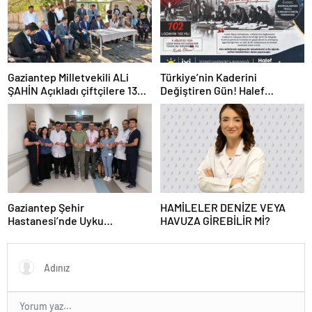
Gaziantep Milletvekili ALi
Türkiye’nin Kaderini
ŞAHİN Açıkladı çiftçilere 132
Değiştiren Gün! Halef
Milyon TL acil destek!
Bilgiç’ten Lozan’ın Yıl
Dönümünde Anlamlı Mesaj!
Gaziantep Şehir
HAMİLELER DENİZE VEYA
Hastanesi’nde Uyku
HAVUZA GİREBİLİR Mİ?
Bozuklukları Laboratuvarı
Hizmete Açıldı