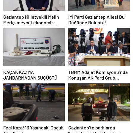
Gaziantep Milletvekili Melih
İYİ Parti Gaziantep Ailesi Bu
Meriç, mevcut ekonomik
Düğünde Buluştu!
koşullarda dar gelirli
vatandaşların konut sahibi
olmasının neredeyse
imkânsız
KAÇAK KAZIYA
TBMM Adalet Komisyonu’nda
JANDARMADAN SUÇÜSTÜ
Konuşan AK Parti Grup
Başkanvekili Abdulhamit Gül:
“Kanun Teklifi Milletimizin
Teklifidir”
Feci Kaza! 13 Yaşındaki Çocuk
Gaziantep’te parklarda