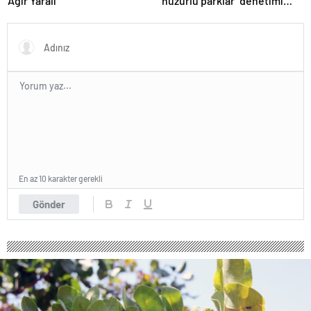
Ağır Yaralı
‘huzurlu parklar’ denetimi
yapıldı.
En az 10 karakter gerekli
Gönder