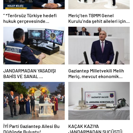
“ *Terörsüz Türkiye hedefi
Meriç’ten TBMM Genel
hukuk çerçevesinde
Kurulu’nda şehit aileleri için
yürütülmeli”*
çağrı
JANDARMADAN YASADIŞI
Gaziantep Milletvekili Melih
BAHİS VE SANAL
Meriç, mevcut ekonomik
DOLANDIRICILARA GEÇİT
koşullarda dar gelirli
YOK
vatandaşların konut sahibi
olmasının neredeyse
imkânsız
İYİ Parti Gaziantep Ailesi Bu
KAÇAK KAZIYA
Düğünde Buluştu!
JANDARMADAN SUÇÜSTÜ