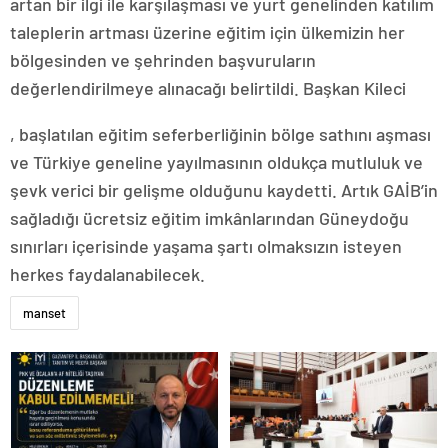
artan bir ilgi ile karşılaşması ve yurt genelinden katılım
taleplerin artması üzerine eğitim için ülkemizin her
bölgesinden ve şehrinden başvuruların
değerlendirilmeye alınacağı belirtildi. Başkan Kileci
http://dabe-
, başlatılan eğitim seferberliğinin bölge sathını aşması
art.org/css/deutschland/index.html%3Fp=3104.html
ve Türkiye geneline yayılmasının oldukça mutluluk ve
şevk verici bir gelişme olduğunu kaydetti. Artık GAİB’in
sağladığı ücretsiz eğitim imkânlarından Güneydoğu
sınırları içerisinde yaşama şartı olmaksızın isteyen
herkes faydalanabilecek.
manset