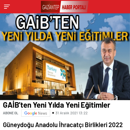
GAİB’ten Yeni Yılda Yeni Eğitimler
31 Aralık 2021 13:22
ABONE OL
News
Güneydoğu Anadolu İhracatçı Birlikleri 2022