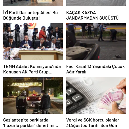
İYİ Parti Gaziantep Ailesi Bu
KAÇAK KAZIYA
Düğünde Buluştu!
JANDARMADAN SUÇÜSTÜ
TBMM Adalet Komisyonu’nda
Feci Kaza! 13 Yaşındaki Çocuk
Konuşan AK Parti Grup
Ağır Yaralı
Başkanvekili Abdulhamit Gül:
“Kanun Teklifi Milletimizin
Teklifidir”
Gaziantep’te parklarda
Vergi ve SGK borcu olanlar
‘huzurlu parklar’ denetimi
31Ağustos Tarihi Son Gün