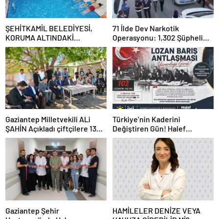
ŞEHİTKAMİL BELEDİYESİ,
71 İlde Dev Narkotik
KORUMA ALTINDAKİ
Operasyonu: 1,302 Şüpheli
ÇOCUKLARI SPORLA
Yakalandı, 844 Tutuklama
BULUŞTURUYOR
Gaziantep Milletvekili ALi
Türkiye’nin Kaderini
ŞAHİN Açıkladı çiftçilere 132
Değiştiren Gün! Halef
Milyon TL acil destek!
Bilgiç’ten Lozan’ın Yıl
Dönümünde Anlamlı Mesaj!
Gaziantep Şehir
HAMİLELER DENİZE VEYA