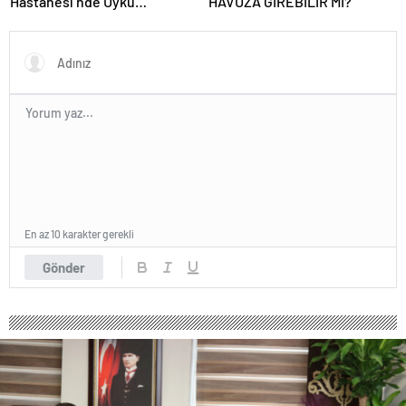
Hastanesi’nde Uyku
HAVUZA GİREBİLİR Mİ?
Bozuklukları Laboratuvarı
Hizmete Açıldı
En az 10 karakter gerekli
Gönder