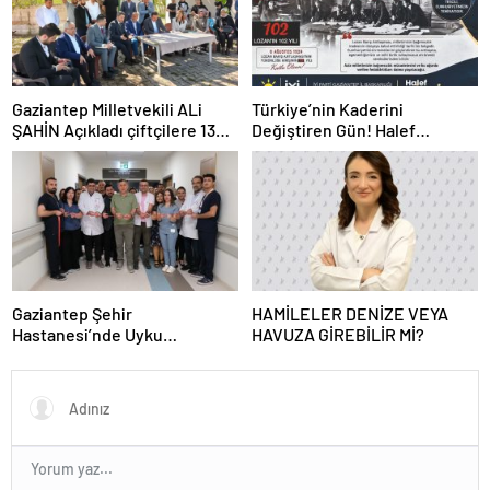
Gaziantep Milletvekili ALi
Türkiye’nin Kaderini
ŞAHİN Açıkladı çiftçilere 132
Değiştiren Gün! Halef
Milyon TL acil destek!
Bilgiç’ten Lozan’ın Yıl
Dönümünde Anlamlı Mesaj!
Gaziantep Şehir
HAMİLELER DENİZE VEYA
Hastanesi’nde Uyku
HAVUZA GİREBİLİR Mİ?
Bozuklukları Laboratuvarı
Hizmete Açıldı