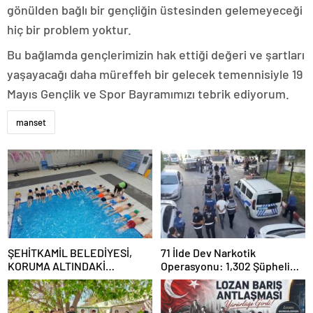
gönülden bağlı bir gençliğin üstesinden gelemeyeceği
hiç bir problem yoktur.
Bu bağlamda gençlerimizin hak ettiği değeri ve şartları
yaşayacağı daha müreffeh bir gelecek temennisiyle 19
Mayıs Gençlik ve Spor Bayramımızı tebrik ediyorum.
manset
ŞEHİTKAMİL BELEDİYESİ,
71 İlde Dev Narkotik
KORUMA ALTINDAKİ
Operasyonu: 1,302 Şüpheli
ÇOCUKLARI SPORLA
Yakalandı, 844 Tutuklama
BULUŞTURUYOR