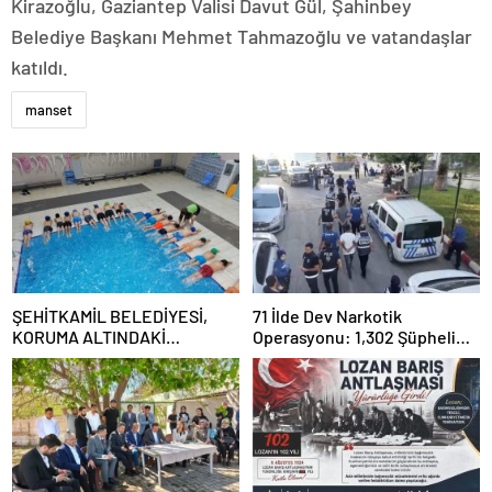
Kirazoğlu, Gaziantep Valisi Davut Gül, Şahinbey
Belediye Başkanı Mehmet Tahmazoğlu ve vatandaşlar
katıldı.
manset
ŞEHİTKAMİL BELEDİYESİ,
71 İlde Dev Narkotik
KORUMA ALTINDAKİ
Operasyonu: 1,302 Şüpheli
ÇOCUKLARI SPORLA
Yakalandı, 844 Tutuklama
BULUŞTURUYOR