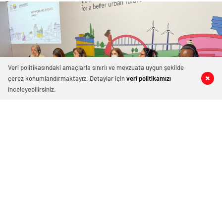
Veri politikasındaki amaçlarla sınırlı ve mevzuata uygun şekilde
çerez konumlandırmaktayız. Detaylar için
veri politikamızı
0
0
0
0
inceleyebilirsiniz.
BAŞKAN ŞAHİN, DÜNYA ŞEHİRLER
FORUMU’NDA GAZİANTEP
BÜYÜKŞEHİR’İN KADINA YÖNELİK