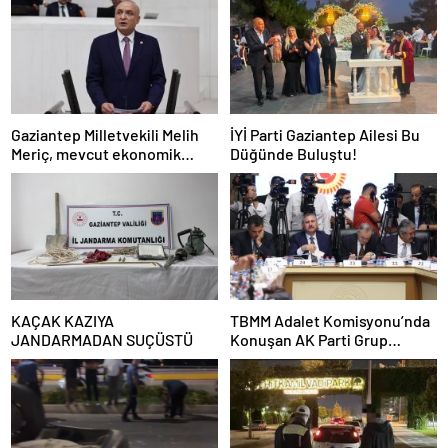
Gaziantep Milletvekili Melih
İYİ Parti Gaziantep Ailesi Bu
Meriç, mevcut ekonomik
Düğünde Buluştu!
koşullarda dar gelirli
vatandaşların konut sahibi
olmasının neredeyse
imkânsız
KAÇAK KAZIYA
TBMM Adalet Komisyonu’nda
JANDARMADAN SUÇÜSTÜ
Konuşan AK Parti Grup
Başkanvekili Abdulhamit Gül:
“Kanun Teklifi Milletimizin
Teklifidir”