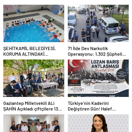
ŞEHİTKAMİL BELEDİYESİ,
71 İlde Dev Narkotik
KORUMA ALTINDAKİ
Operasyonu: 1,302 Şüpheli
ÇOCUKLARI SPORLA
Yakalandı, 844 Tutuklama
BULUŞTURUYOR
Gaziantep Milletvekili ALi
Türkiye’nin Kaderini
ŞAHİN Açıkladı çiftçilere 132
Değiştiren Gün! Halef
Milyon TL acil destek!
Bilgiç’ten Lozan’ın Yıl
Dönümünde Anlamlı Mesaj!