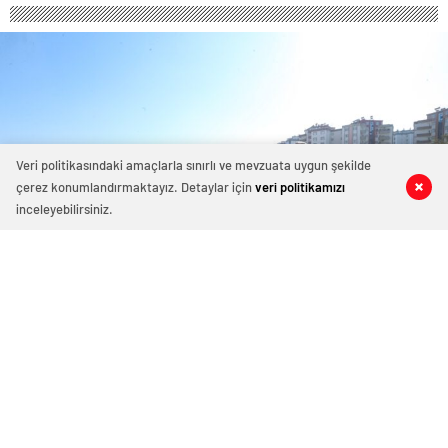
Veri politikasındaki amaçlarla sınırlı ve mevzuata uygun şekilde
çerez konumlandırmaktayız. Detaylar için
veri politikamızı
0
0
0
0
inceleyebilirsiniz.
Türkiye’nin en büyük ikinci
kütüphanesinin çalışmaları sürüyor
25 Ağustos 2022 17:15
ABONE OL
News
Şahinbey Belediyesi tarafından Akkent Mahallesi’ne