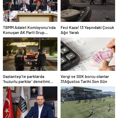
TBMM Adalet Komisyonu’nda
Feci Kaza! 13 Yaşındaki Çocuk
Konuşan AK Parti Grup
Ağır Yaralı
Başkanvekili Abdulhamit Gül:
“Kanun Teklifi Milletimizin
Teklifidir”
Gaziantep’te parklarda
Vergi ve SGK borcu olanlar
‘huzurlu parklar’ denetimi
31Ağustos Tarihi Son Gün
yapıldı.