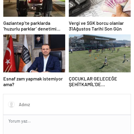
Gaziantep’te parklarda
Vergi ve SGK borcu olanlar
‘huzurlu parklar’ denetimi
31Ağustos Tarihi Son Gün
yapıldı.
Esnaf zam yapmak istemiyor
ÇOCUKLAR GELECEĞE
ama?
ŞEHİTKAMİL’DE
HAZIRLANIYOR