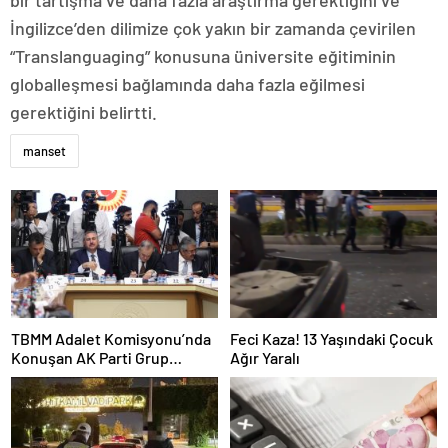
bir tartışma ve daha fazla araştırma gerektiğini ve
İngilizce’den dilimize çok yakın bir zamanda çevirilen
“Translanguaging” konusuna üniversite eğitiminin
globalleşmesi bağlamında daha fazla eğilmesi
gerektiğini belirtti.
manset
TBMM Adalet Komisyonu’nda
Feci Kaza! 13 Yaşındaki Çocuk
Konuşan AK Parti Grup
Ağır Yaralı
Başkanvekili Abdulhamit Gül:
“Kanun Teklifi Milletimizin
Teklifidir”