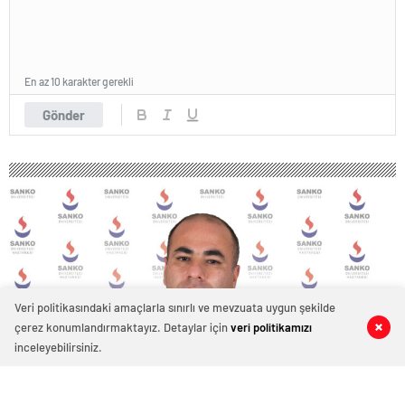
En az 10 karakter gerekli
Gönder
Veri politikasındaki amaçlarla sınırlı ve mevzuata uygun şekilde
çerez konumlandırmaktayız. Detaylar için
veri politikamızı
0
0
0
0
inceleyebilirsiniz.