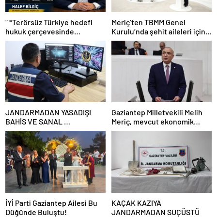
“ *Terörsüz Türkiye hedefi
Meriç’ten TBMM Genel
hukuk çerçevesinde
Kurulu’nda şehit aileleri için
yürütülmeli”*
çağrı
JANDARMADAN YASADIŞI
Gaziantep Milletvekili Melih
BAHİS VE SANAL
Meriç, mevcut ekonomik
DOLANDIRICILARA GEÇİT
koşullarda dar gelirli
YOK
vatandaşların konut sahibi
olmasının neredeyse
imkânsız
İYİ Parti Gaziantep Ailesi Bu
KAÇAK KAZIYA
Düğünde Buluştu!
JANDARMADAN SUÇÜSTÜ