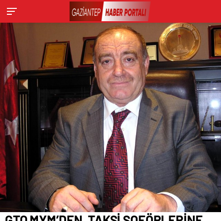
GTO MYM’DEN, TAKSİ ŞOFÖRLERİNE