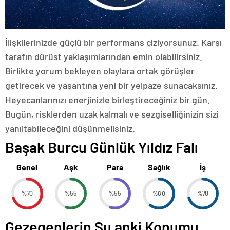
İlişkilerinizde güçlü bir performans çiziyorsunuz. Karşı
tarafın dürüst yaklaşımlarından emin olabilirsiniz.
Birlikte yorum bekleyen olaylara ortak görüşler
getirecek ve yaşantına yeni bir yelpaze sunacaksınız.
Heyecanlarınızı enerjinizle birleştireceğiniz bir gün.
Bugün, risklerden uzak kalmalı ve sezgiselliğinizin sizi
yanıltabileceğini düşünmelisiniz.
Başak Burcu Günlük Yıldız Falı
Genel
Aşk
Para
Sağlık
İş
%70
%55
%55
%60
%70
Gezegenlerin Şu anki Konumu