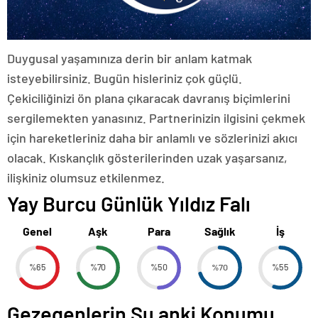
Duygusal yaşamınıza derin bir anlam katmak
isteyebilirsiniz. Bugün hisleriniz çok güçlü.
Çekiciliğinizi ön plana çıkaracak davranış biçimlerini
sergilemekten yanasınız. Partnerinizin ilgisini çekmek
için hareketleriniz daha bir anlamlı ve sözlerinizi akıcı
olacak. Kıskançlık gösterilerinden uzak yaşarsanız,
ilişkiniz olumsuz etkilenmez.
Yay Burcu Günlük Yıldız Falı
Genel
Aşk
Para
Sağlık
İş
%65
%70
%50
%70
%55
Gezegenlerin Şu anki Konumu