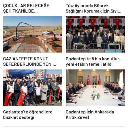
ÇOCUKLAR GELECEĞE
“Yaz Aylarında Böbrek
ŞEHİTKAMİL’DE
Sağlığını Korumak İçin Sıvı
HAZIRLANIYOR
Tüketimine Dikkat”
GAZİANTEP’TE KONUT
Gaziantep’te 5 bin konutluk
SEFERBERLİĞİNDE YENİ
yeni etabın temeli atıldı
AŞAMA
Gaziantep’te öğrencilere
Gaziantep İçin Ankara’da
bisiklet desteği
Kritik Zirve!