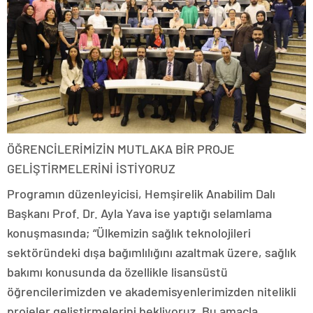
ÖĞRENCİLERİMİZİN MUTLAKA BİR PROJE
GELİŞTİRMELERİNİ İSTİYORUZ
Programın düzenleyicisi, Hemşirelik Anabilim Dalı
Başkanı Prof. Dr. Ayla Yava ise yaptığı selamlama
konuşmasında; “Ülkemizin sağlık teknolojileri
sektöründeki dışa bağımlılığını azaltmak üzere, sağlık
bakımı konusunda da özellikle lisansüstü
öğrencilerimizden ve akademisyenlerimizden nitelikli
projeler geliştirmelerini bekliyoruz. Bu amaçla