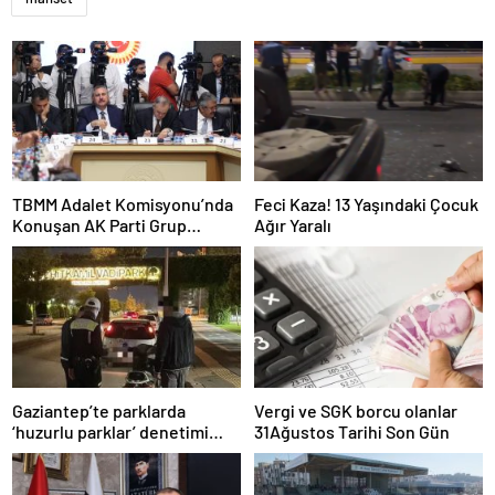
TBMM Adalet Komisyonu’nda
Feci Kaza! 13 Yaşındaki Çocuk
Konuşan AK Parti Grup
Ağır Yaralı
Başkanvekili Abdulhamit Gül:
“Kanun Teklifi Milletimizin
Teklifidir”
Gaziantep’te parklarda
Vergi ve SGK borcu olanlar
‘huzurlu parklar’ denetimi
31Ağustos Tarihi Son Gün
yapıldı.