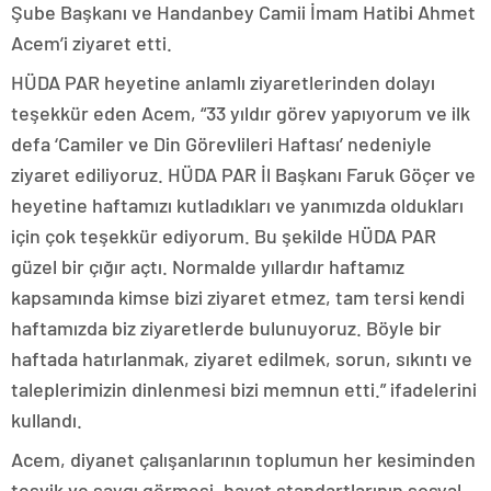
Şube Başkanı ve Handanbey Camii İmam Hatibi Ahmet
Acem’i ziyaret etti.
HÜDA PAR heyetine anlamlı ziyaretlerinden dolayı
teşekkür eden Acem, “33 yıldır görev yapıyorum ve ilk
defa ‘Camiler ve Din Görevlileri Haftası’ nedeniyle
ziyaret ediliyoruz. HÜDA PAR İl Başkanı Faruk Göçer ve
heyetine haftamızı kutladıkları ve yanımızda oldukları
için çok teşekkür ediyorum. Bu şekilde HÜDA PAR
güzel bir çığır açtı. Normalde yıllardır haftamız
kapsamında kimse bizi ziyaret etmez, tam tersi kendi
haftamızda biz ziyaretlerde bulunuyoruz. Böyle bir
haftada hatırlanmak, ziyaret edilmek, sorun, sıkıntı ve
taleplerimizin dinlenmesi bizi memnun etti.” ifadelerini
kullandı.
Acem, diyanet çalışanlarının toplumun her kesiminden
teşvik ve saygı görmesi, hayat standartlarının sosyal