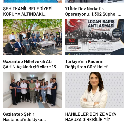
ŞEHİTKAMİL BELEDİYESİ,
71 İlde Dev Narkotik
KORUMA ALTINDAKİ
Operasyonu: 1,302 Şüpheli
ÇOCUKLARI SPORLA
Yakalandı, 844 Tutuklama
BULUŞTURUYOR
Gaziantep Milletvekili ALi
Türkiye’nin Kaderini
ŞAHİN Açıkladı çiftçilere 132
Değiştiren Gün! Halef
Milyon TL acil destek!
Bilgiç’ten Lozan’ın Yıl
Dönümünde Anlamlı Mesaj!
Gaziantep Şehir
HAMİLELER DENİZE VEYA
Hastanesi’nde Uyku
HAVUZA GİREBİLİR Mİ?
Bozuklukları Laboratuvarı