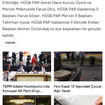
Etkinliğe, HÜDA PAR Genel İdare Kurulu Üyesi ve
Mersin Milletvekili Faruk Dinç, HÜDA PAR Gaziantep İl
Başkanı Faruk Göçer, HÜDA PAR Mersin İl Başkanı
Tahirhan Uysal, HÜDA PAR Gaziantep İl Gençlik Kolları
Başkanı Ahmet Üstündağ ve ilçe başkanları ile gençler
katıldı.
manset
TBMM Adalet Komisyonu’nda
Feci Kaza! 13 Yaşındaki Çocuk
Konuşan AK Parti Grup
Ağır Yaralı
Başkanvekili Abdulhamit Gül:
“Kanun Teklifi Milletimizin
Teklifidir”