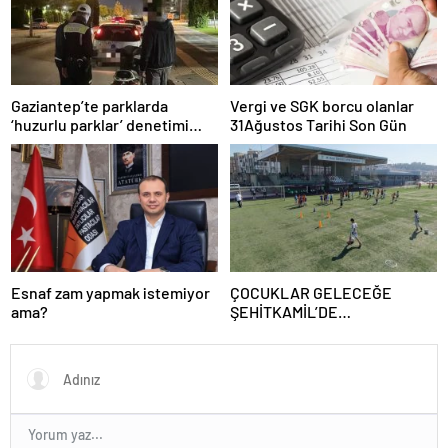
Gaziantep’te parklarda
Vergi ve SGK borcu olanlar
‘huzurlu parklar’ denetimi
31Ağustos Tarihi Son Gün
yapıldı.
Esnaf zam yapmak istemiyor
ÇOCUKLAR GELECEĞE
ama?
ŞEHİTKAMİL’DE
HAZIRLANIYOR