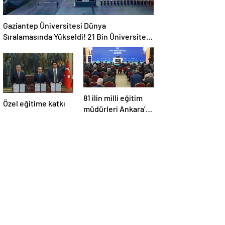
Gaziantep Üniversitesi Dünya
Sıralamasında Yükseldi! 21 Bin Üniversite
Arasında Büyük Başarı
81 ilin milli eğitim
Özel eğitime katkı
müdürleri Ankara’da
toplandı… Yeni
uygulamalar
Eylül’de başlıyor