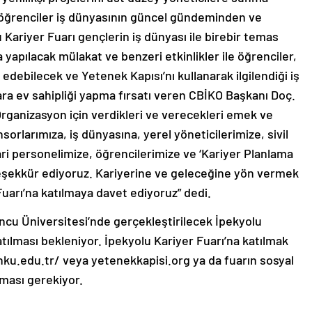
 öğrenciler iş dünyasının güncel gündeminden ve
Kariyer Fuarı gençlerin iş dünyası ile birebir temas
apılacak mülakat ve benzeri etkinlikler ile öğrenciler,
edebilecek ve Yetenek Kapısı’nı kullanarak ilgilendiği iş
uara ev sahipliği yapma fırsatı veren CBİKO Başkanı Doç.
Organizasyon için verdikleri ve verecekleri emek ve
orlarımıza, iş dünyasına, yerel yöneticilerimize, sivil
ri personelimize, öğrencilerimize ve ‘Kariyer Planlama
şekkür ediyoruz. Kariyerine ve geleceğine yön vermek
uarı’na katılmaya davet ediyoruz” dedi.
ncu Üniversitesi’nde gerçekleştirilecek İpekyolu
atılması bekleniyor. İpekyolu Kariyer Fuarı’na katılmak
hku.edu.tr/ veya yetenekkapisi.org ya da fuarın sosyal
ması gerekiyor.