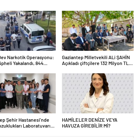
 Dev Narkotik Operasyonu:
Gaziantep Milletvekili ALi ŞAHİN
üpheli Yakalandı, 844
Açıkladı çiftçilere 132 Milyon TL
ama
acil destek!
ep Şehir Hastanesi’nde
HAMİLELER DENİZE VEYA
zuklukları Laboratuvarı
HAVUZA GİREBİLİR Mİ?
 Açıldı