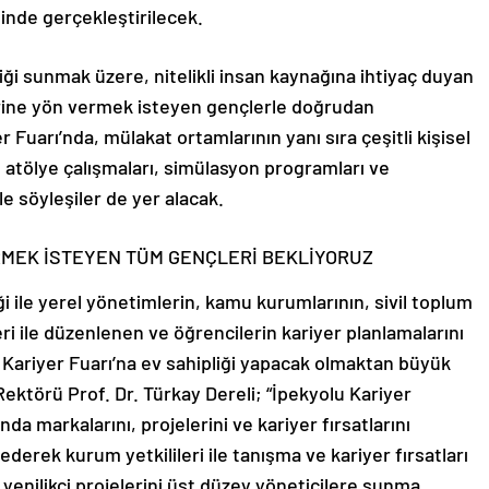
inde gerçekleştirilecek.
liği sunmak üzere, nitelikli insan kaynağına ihtiyaç duyan
erine yön vermek isteyen gençlerle doğrudan
Fuarı’nda, mülakat ortamlarının yanı sıra çeşitli kişisel
r, atölye çalışmaları, simülasyon programları ve
ile söyleşiler de yer alacak.
RMEK İSTEYEN TÜM GENÇLERİ BEKLİYORUZ
ği ile yerel yönetimlerin, kamu kurumlarının, sivil toplum
ri ile düzenlenen ve öğrencilerin kariyer planlamalarını
u Kariyer Fuarı’na ev sahipliği yapacak olmaktan büyük
ektörü Prof. Dr. Türkay Dereli; “İpekyolu Kariyer
da markalarını, projelerini ve kariyer fırsatlarını
ederek kurum yetkilileri ile tanışma ve kariyer fırsatları
nilikçi projelerini üst düzey yöneticilere sunma