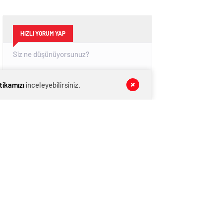
HIZLI YORUM YAP
itikamızı
inceleyebilirsiniz.
GÖNDER
SON DAKİKA
HABERLERİ
GÜNDEM
06 Ağustos 2026
CHP İl Başkanı Reisoğlu: Aday değilim
GÜNDEM
06 Ağustos 2026
ŞAHİNBEY’Lİ GENÇLER ŞAHİNBEY’İ
AĞITLA ANLATTI