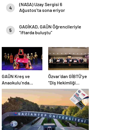
(NASA) Uzay Sergisi 6
4
Ağustos’ta sona eriyor
GAGİKAD, GAÜN Öğrencileriyle
5
“iftarda buluştu”
GAÜN Kreş ve
Özvar’dan GİBTÜ’ye
Anaokulu’nda
“Diş Hekimliği
Mezuniyet Coşkusu
Fakültesi” Müjdesi