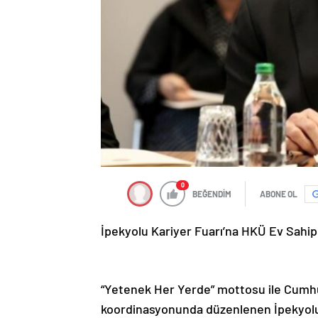
0
BEĞENDİM
ABONE OL
İpekyolu Kariyer Fuarı’na HKÜ Ev Sahip
“Yetenek Her Yerde” mottosu ile Cumhur
koordinasyonunda düzenlenen İpekyolu 