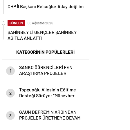
CHP İl Başkanı Reisoğlu: Aday değilim
GÜNDEM
06 Ağustos 2026
ŞAHİNBEY’Lİ GENÇLER ŞAHİNBEY’İ
AĞITLA ANLATTI
KATEGORİNİN POPÜLERLERİ
SANKO ÖĞRENCİLERİ FEN
1
ARAŞTIRMA PROJELERİ
YARIŞMASINDA TÜRKİYE
BİRİNCİSİ OLDU
Topçuoğlu Ailesinin Eğitime
2
Desteği Sürüyor “Mücevher
Topçuoğlu Anadolu Lisesi
Törenle Açıldı”
GAÜN DEPREMİN ARDINDAN
3
PROJELER ÜRETMEYE DEVAM
EDİYOR