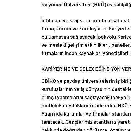
Kalyoncu Üniversitesi (HKÜ) ev sahipliğ
İstihdam ve staj konularında fırsat eşit
firma, kurum ve kuruluşların, kariyerl
buluşmasını sağlayacak İpekyolu Kariyer 
ve mesleki gelişim etkinlikleri, panelle
firmaların insan kaynakları yöneticileri 
KARİYERİNE VE GELECEĞİNE YÖN VE
CBİKO ve paydaş üniversitelerin iş birli
kuruluşlarının ve iş dünyasının destekle
bilinçli yapmalarını sağlayacak İpekyol
mutluluk duyduklarını ifade eden HKÜ R
Fuarı’nda kurumlar ve firmalar stantların
tanıtacak. Gençlerimiz stantları ziyaret 
hakkında doğrudan görüşme, özgün ve ye