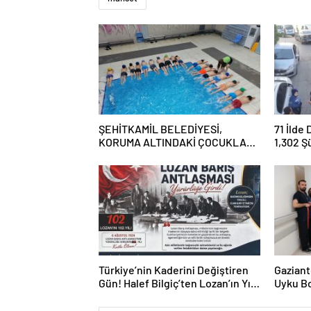
ŞEHİTKAMİL BELEDİYESİ,
71 İlde
KORUMA ALTINDAKİ ÇOCUKLARI
1,302 Ş
SPORLA BULUŞTURUYOR
Tutukl
Türkiye’nin Kaderini Değiştiren
Gaziant
Gün! Halef Bilgiç’ten Lozan’ın Yıl
Uyku Bo
Dönümünde Anlamlı Mesaj!
Hizmete