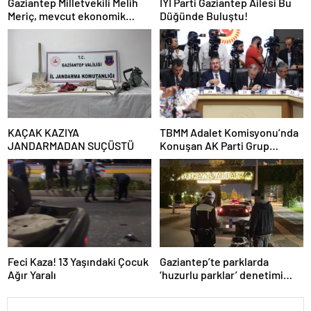
Gaziantep Milletvekili Melih
İYİ Parti Gaziantep Ailesi Bu
Meriç, mevcut ekonomik
Düğünde Buluştu!
koşullarda dar gelirli
vatandaşların konut sahibi
olmasının neredeyse
imkânsız
KAÇAK KAZIYA
TBMM Adalet Komisyonu’nda
JANDARMADAN SUÇÜSTÜ
Konuşan AK Parti Grup
Başkanvekili Abdulhamit Gül:
“Kanun Teklifi Milletimizin
Teklifidir”
Feci Kaza! 13 Yaşındaki Çocuk
Gaziantep’te parklarda
Ağır Yaralı
‘huzurlu parklar’ denetimi
yapıldı.