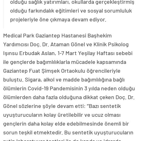
olduğu sağlık yatırımları, okullarda gerçekleştirmiş
olduğu farkındalık eğitimleri ve sosyal sorumluluk
projeleriyle öne çıkmaya devam ediyor.
Medical Park Gaziantep Hastanesi Başhekim
Yardımcısı Doç. Dr. Ataman Gönel ve Klinik Psikolog
Işınsu Erbudak Aslan, 1-7 Mart Yeşilay Haftası sebebi
ile gençlerde bağımlılıklarla mücadele kapsamında
Gaziantep Fuat Şimşek Ortaokulu öğrencileriyle
buluştu. Sigara, alkol ve madde bağımlılığına bağlı
ölümlerin Covid-19 Pandemisinin 3 yılda neden olduğu
ölümlerden daha fazla olduğuna dikkat çeken Doç. Dr.
Gönel sözlerine şöyle devam etti: ‘’Bazı sentetik
uyuşturucuların kolay üretilebilir ve ucuz olması
gençlerin daha kolay elde edebilmesinde önemli bir
sorun teşkil etmektedir. Bu sentetik uyuşturucuların
rutin laboratuvar testleri ile de kanda ve idrarda