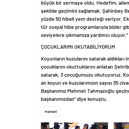
büyük bir sermaye oldu. Hedefim, ail
şekilde geçimini sağlamak. Şahinbey Bel
yüzde 50 hibeli yem desteği veriyor. Ek
tür sosyal hibe programlarıyla bizler g
seviyelere çıkmamıza yardımcı oluyor.” 
ÇOCUKLARIMI OKUTABİLİYORUM
Koyunların kuzularını satarak aldıkları 
çocuklarını okuttuklarını anlatan Şehr
satarak, 3 çocuğumuzu okutuyoruz. Koyun
an koyun ve kuzularımızın sayısı 35 civ
Başkanımız Mehmet Tahmazoğlu geçinme
başkanımızdan” diye konuştu.
manset