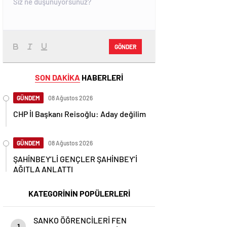
GÖNDER
SON DAKİKA
HABERLERİ
GÜNDEM
08 Ağustos 2026
CHP İl Başkanı Reisoğlu: Aday değilim
GÜNDEM
08 Ağustos 2026
ŞAHİNBEY’Lİ GENÇLER ŞAHİNBEY’İ
AĞITLA ANLATTI
KATEGORİNİN POPÜLERLERİ
SANKO ÖĞRENCİLERİ FEN
1