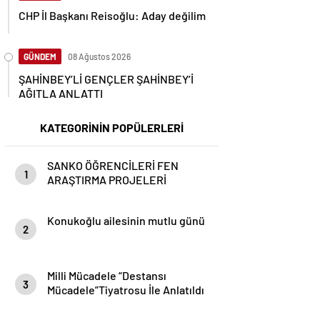
CHP İl Başkanı Reisoğlu: Aday değilim
GÜNDEM
08 Ağustos 2026
ŞAHİNBEY’Lİ GENÇLER ŞAHİNBEY’İ
AĞITLA ANLATTI
KATEGORİNİN POPÜLERLERİ
SANKO ÖĞRENCİLERİ FEN
1
ARAŞTIRMA PROJELERİ
YARIŞMASINDA TÜRKİYE
BİRİNCİSİ OLDU
Konukoğlu ailesinin mutlu günü
2
Milli Mücadele “Destansı
3
Mücadele”Tiyatrosu İle Anlatıldı