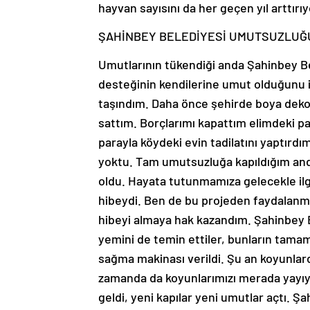
hayvan sayısını da her geçen yıl arttırıy
ŞAHİNBEY BELEDİYESİ UMUTSUZLU
Umutlarının tükendiği anda Şahinbey B
desteğinin kendilerine umut olduğunu i
taşındım. Daha önce şehirde boya dekor
sattım. Borçlarımı kapattım elimdeki pa
parayla köydeki evin tadilatını yaptır
yoktu. Tam umutsuzluğa kapıldığım and
oldu. Hayata tutunmamıza gelecekle ilg
hibeydi. Ben de bu projeden faydalanm
hibeyi almaya hak kazandım. Şahinbey Bele
yemini de temin ettiler, bunların tamamı
sağma makinası verildi. Şu an koyunlar
zamanda da koyunlarımızı merada yayıy
geldi, yeni kapılar yeni umutlar açtı. 