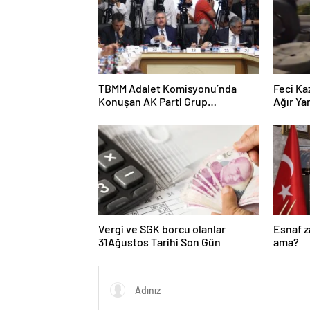
TBMM Adalet Komisyonu’nda
Feci Ka
Konuşan AK Parti Grup
Ağır Yar
Başkanvekili Abdulhamit Gül:
“Kanun Teklifi Milletimizin
Teklifidir”
Vergi ve SGK borcu olanlar
Esnaf 
31Ağustos Tarihi Son Gün
ama?