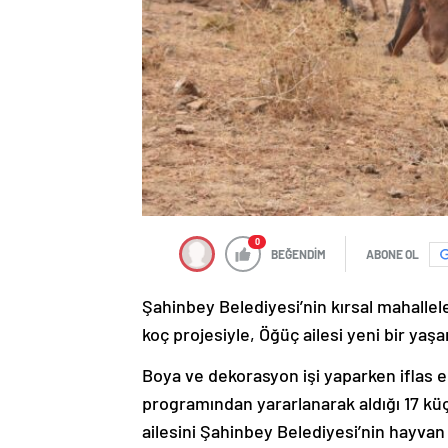
0
BEĞENDİM
ABONE OL
Şahinbey Belediyesi’nin kırsal mahallele
koç projesiyle, Öğüç ailesi yeni bir yaş
Boya ve dekorasyon işi yaparken iflas 
programından yararlanarak aldığı 17 kü
ailesini Şahinbey Belediyesi’nin hayvan