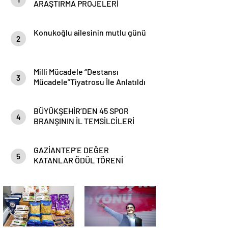
ARAŞTIRMA PROJELERİ
YARIŞMASINDA TÜRKİYE
BİRİNCİSİ OLDU
Konukoğlu ailesinin mutlu günü
2
Milli Mücadele “Destansı
3
Mücadele”Tiyatrosu İle Anlatıldı
BÜYÜKŞEHİR’DEN 45 SPOR
4
BRANŞININ İL TEMSİLCİLERİ
İÇİN BİSİKLET DAĞITIM TÖRENİ
VE SÖYLEŞİ
GAZİANTEP’E DEĞER
5
KATANLAR ÖDÜL TÖRENİ