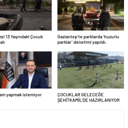
za! 13 Yaşındaki Çocuk
Gaziantep’te parklarda ‘huzurlu
alı
parklar’ denetimi yapıldı.
zam yapmak istemiyor
ÇOCUKLAR GELECEĞE
ŞEHİTKAMİL’DE HAZIRLANIYOR