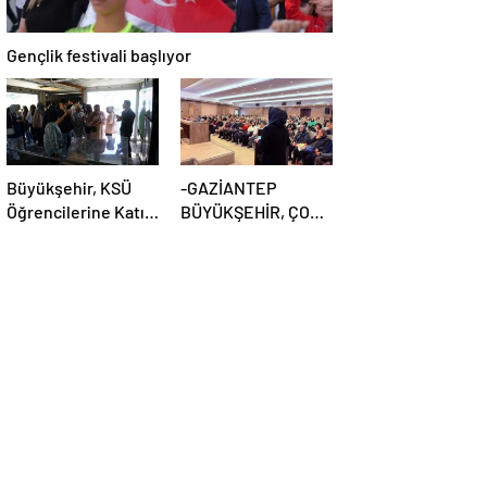
Gençlik festivali başlıyor
Büyükşehir, KSÜ
-GAZİANTEP
Öğrencilerine Katı
BÜYÜKŞEHİR, ÇOK
Atık Yönetim
YÖNLÜ
Süreçlerini Tanıttı
ÇALIŞMALARIYLA
YOĞUN BİR HAFTAYI
GERİDE BIRAKTI