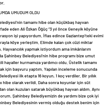
or.
ĞUMDA UMUDUM OLDU
elediyesi’nin tamamı hibe olan küçükbaş hayvan
fade eden Ali Özkan Öğüç ”3 yıl önce Geneyik köyüne
asyon işi yapıyordum. İflas edince Gaziantep’teki evimi
rayla köye yerleştim. Elimde kalan çok cüzi miktar
dım. Hayvancılık yapmak istiyordum ama imkânlarım
a Şahinbey Belediyesi’nin hibe programı bize umut
ili hayaller kurmamıza yardımcı oldu. Üstelik tamamı
ak için başvuru yaptım. Yapılan inceleme sonucunda
diyesi ilk etapta 16 koyun, 1 koç verdiler. Bir yıllık
 hibe olarak verildi. Daha sonra koyunlar için süt
dan olan kuzuları satarak büyükbaş hayvan aldım. Aynı
orum. Şahinbey Belediyemizin de yardımı bize çok iyi
Şahinbey Belediyesinin vermiş olduğu destek benim için