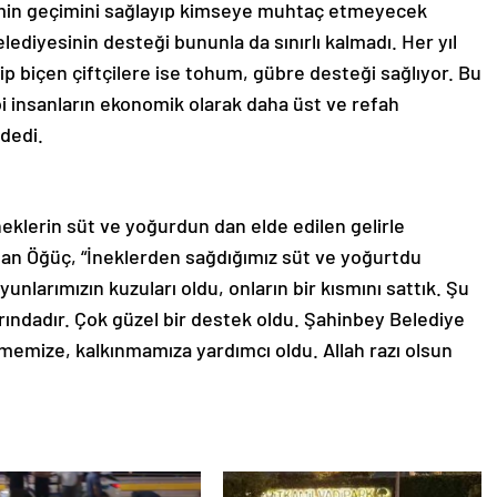
emin geçimini sağlayıp kimseye muhtaç etmeyecek
ediyesinin desteği bununla da sınırlı kalmadı. Her yıl
ip biçen çiftçilere ise tohum, gübre desteği sağlıyor. Bu
ibi insanların ekonomik olarak daha üst ve refah
dedi.
ineklerin süt ve yoğurdun dan elde edilen gelirle
iban Öğüç, “İneklerden sağdığımız süt ve yoğurtdu
larımızın kuzuları oldu, onların bir kısmını sattık. Şu
arındadır. Çok güzel bir destek oldu. Şahinbey Belediye
mize, kalkınmamıza yardımcı oldu. Allah razı olsun