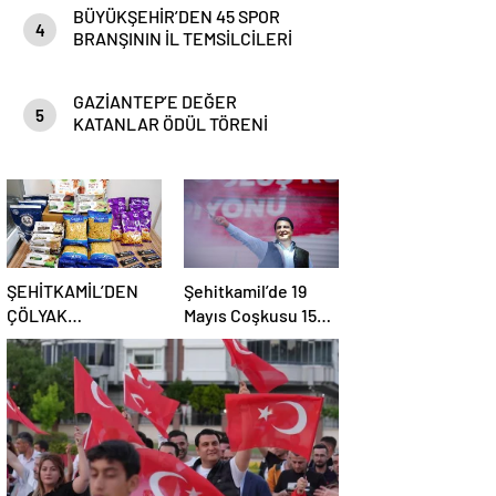
BÜYÜKŞEHİR’DEN 45 SPOR
4
BRANŞININ İL TEMSİLCİLERİ
İÇİN BİSİKLET DAĞITIM TÖRENİ
VE SÖYLEŞİ
GAZİANTEP’E DEĞER
5
KATANLAR ÖDÜL TÖRENİ
ŞEHİTKAMİL’DEN
Şehitkamil’de 19
ÇÖLYAK
Mayıs Coşkusu 15
HASTALARINA
Bin Gencin Katıldığı
BAYRAM ÖNCESİ
Festival!
GLÜTENSİZ
DESTEK