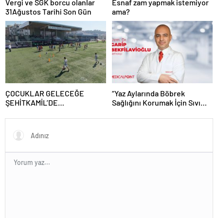
Vergi ve SGK borcu olanlar
Esnaf zam yapmak istemiyor
31Ağustos Tarihi Son Gün
ama?
ÇOCUKLAR GELECEĞE
“Yaz Aylarında Böbrek
ŞEHİTKAMİL’DE
Sağlığını Korumak İçin Sıvı
HAZIRLANIYOR
Tüketimine Dikkat”