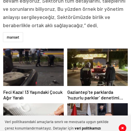
devam ediyoruz. Sektörün tüm detaylarını, taleplerini
ve sorunlarını biliyoruz. Bu yüzden örnek bir yönetim
anlayışı sergileyeceğiz. Sektörümüzde birlik ve
beraberlikle ortak aklı sağlayacağız.” dedi.
manset
Feci Kaza! 13 Yaşındaki Çocuk
Gaziantep’te parklarda
Ağır Yaralı
‘huzurlu parklar’ denetimi
yapıldı.
Veri politikasındaki amaçlarla sınırlı ve mevzuata uygun şekilde
çerez konumlandırmaktayız. Detaylar için
veri politikamızı
0
0
0
0