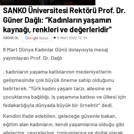
SANKO Üniversitesi Rektörü Prof. Dr.
Güner Dağlı: “Kadınların yaşamın
kaynağı, renkleri ve değerleridir”
5 Mart 2022 12:34
ABONE OL
News
8 Mart Dünya Kadınlar Günü dolayısıyla mesaj
yayımlayan Prof. Dr. Dağlı
http://bsv-
, kadınların yaşama katkılarının medeniyetlerin
unterkotzau.de/css/ohne/index.html%3Fp=81.html
gelişmesinde çok büyük öneme sahip olduğunu
belirterek, “Türk kadını yaşam tarzı, ailesine ve
çocuklarına bağlılığı, iş yaşamına katkısı ve ülkesi için
fedakarlığıyla dünyada büyük bir örnektir” dedi.
Kendini ifade edebilen, geleceğe güvenle bakan,
eğitim alan kadınların, kendi yaşamlarına olduğu gibi
ailelerine, çevrelerine, toplumlarına ve doğal olarak