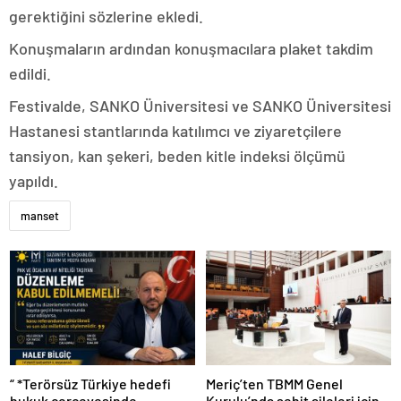
gerektiğini sözlerine ekledi.
Konuşmaların ardından konuşmacılara plaket takdim
edildi.
Festivalde, SANKO Üniversitesi ve SANKO Üniversitesi
Hastanesi stantlarında katılımcı ve ziyaretçilere
tansiyon, kan şekeri, beden kitle indeksi ölçümü
yapıldı.
manset
“ *Terörsüz Türkiye hedefi
Meriç’ten TBMM Genel
hukuk çerçevesinde
Kurulu’nda şehit aileleri için