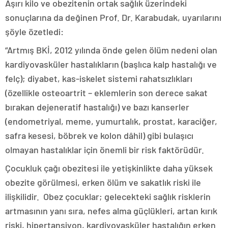
Aşırı kilo ve obezitenin ortak sağlık üzerindeki
sonuçlarına da değinen Prof. Dr. Karabudak, uyarılarını
şöyle özetledi:
“Artmış BKİ, 2012 yılında önde gelen ölüm nedeni olan
kardiyovasküler hastalıkların (başlıca kalp hastalığı ve
felç); diyabet, kas-iskelet sistemi rahatsızlıkları
(özellikle osteoartrit – eklemlerin son derece sakat
bırakan dejeneratif hastalığı) ve bazı kanserler
(endometriyal, meme, yumurtalık, prostat, karaciğer,
safra kesesi, böbrek ve kolon dâhil) gibi bulaşıcı
olmayan hastalıklar için önemli bir risk faktörüdür.
Çocukluk çağı obezitesi ile yetişkinlikte daha yüksek
obezite görülmesi, erken ölüm ve sakatlık riski ile
ilişkilidir. Obez çocuklar; gelecekteki sağlık risklerin
artmasının yanı sıra, nefes alma güçlükleri, artan kırık
riski, hipertansiyon, kardiyovasküler hastalığın erken