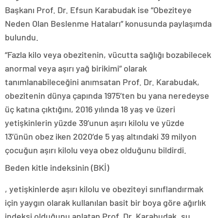
Başkanı Prof. Dr. Efsun Karabudak ise “Obeziteye
Neden Olan Beslenme Hataları” konusunda paylaşımda
bulundu.
“Fazla kilo veya obezitenin, vücutta sağlığı bozabilecek
anormal veya aşırı yağ birikimi” olarak
tanımlanabileceğini anımsatan Prof. Dr. Karabudak,
obezitenin dünya çapında 1975’ten bu yana neredeyse
üç katına çıktığını, 2016 yılında 18 yaş ve üzeri
yetişkinlerin yüzde 39’unun aşırı kilolu ve yüzde
13’ünün obez iken 2020’de 5 yaş altındaki 39 milyon
çocuğun aşırı kilolu veya obez olduğunu bildirdi.
Beden kitle indeksinin (BKİ)
kamagra
, yetişkinlerde aşırı kilolu ve obeziteyi sınıflandırmak
oral
jelly
için yaygın olarak kullanılan basit bir boya göre ağırlık
usa
indeksi olduğunu anlatan Prof. Dr. Karabudak, şu