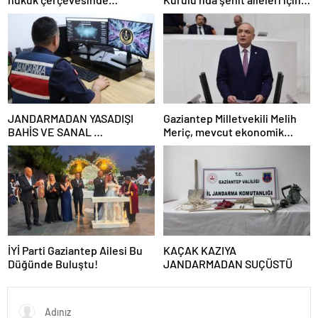
yürütülmeli”*
çağrı
JANDARMADAN YASADIŞI
Gaziantep Milletvekili Melih
BAHİS VE SANAL
Meriç, mevcut ekonomik
DOLANDIRICILARA GEÇİT
koşullarda dar gelirli
YOK
vatandaşların konut sahibi
olmasının neredeyse
imkânsız
İYİ Parti Gaziantep Ailesi Bu
KAÇAK KAZIYA
Düğünde Buluştu!
JANDARMADAN SUÇÜSTÜ