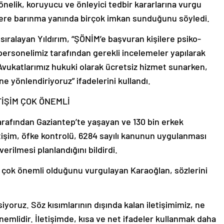
yönelik, koruyucu ve önleyici tedbir kararlarına vurgu
lere barınma yanında birçok imkan sunduğunu söyledi.
sıralayan Yıldırım, “ŞÖNİM’e başvuran kişilere psiko-
personelimiz tarafından gerekli incelemeler yapılarak
Avukatlarımız hukuki olarak ücretsiz hizmet sunarken,
e yönlendiriyoruz” ifadelerini kullandı.
TİŞİM ÇOK ÖNEMLİ
rafından Gaziantep’te yaşayan ve 130 bin erkek
etişim, öfke kontrolü, 6284 sayılı kanunun uygulanması
erilmesi planlandığını bildirdi.
n çok önemli olduğunu vurgulayan Karaoğlan, sözlerini
yoruz. Söz kısımlarının dışında kalan iletişimimiz, ne
emlidir. İletişimde, kısa ve net ifadeler kullanmak daha