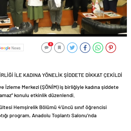
0
News
İRLİĞİ İLE KADINA YÖNELİK ŞİDDETE DİKKAT ÇEKİLDİ
 İzleme Merkezi (ŞÖNİM) iş birliğiyle kadına şiddete
amaz” konulu etkinlik düzenlendi.
ültesi Hemşirelik Bölümü 4’üncü sınıf öğrencisi
ığı program, Anadolu Toplantı Salonu’nda