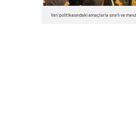
Veri politikasındaki amaçlarla sınırlı ve m
0
BEĞENDİM
ABONE OL
ÜNİVERSİTE ADAYLARINDAN SANKO ÜN
REKTÖR PROF. DR. DAĞLI: “GELECEĞİM