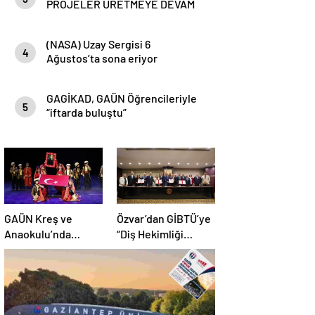
PROJELER ÜRETMEYE DEVAM
EDİYOR
(NASA) Uzay Sergisi 6
4
Ağustos’ta sona eriyor
GAGİKAD, GAÜN Öğrencileriyle
5
“iftarda buluştu”
GAÜN Kreş ve
Özvar’dan GİBTÜ’ye
Anaokulu’nda
“Diş Hekimliği
Mezuniyet Coşkusu
Fakültesi” Müjdesi