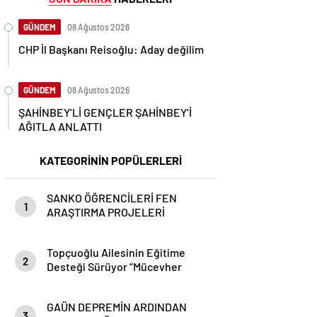
GÜNDEM
08 Ağustos 2026
CHP İl Başkanı Reisoğlu: Aday değilim
GÜNDEM
08 Ağustos 2026
ŞAHİNBEY’Lİ GENÇLER ŞAHİNBEY’İ
AĞITLA ANLATTI
KATEGORİNİN POPÜLERLERİ
SANKO ÖĞRENCİLERİ FEN
1
ARAŞTIRMA PROJELERİ
YARIŞMASINDA TÜRKİYE
BİRİNCİSİ OLDU
Topçuoğlu Ailesinin Eğitime
2
Desteği Sürüyor “Mücevher
Topçuoğlu Anadolu Lisesi
Törenle Açıldı”
GAÜN DEPREMİN ARDINDAN
3