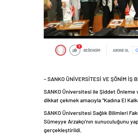
0
BEĞENDİM
ABONE OL
– SANKO ÜNİVERSİTESİ VE ŞÖNİM İŞ B
SANKO Üniversitesi ile Şiddet Önleme ve
dikkat çekmek amacıyla “Kadına El Kalk
SANKO Üniversitesi Sağlık Bilimleri Fak
Sümeyye Arzakçı’nın sunuculuğunu yapt
gerçekleştirildi.