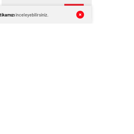
GÖNDER
itikamızı
inceleyebilirsiniz.
SON DAKİKA
HABERLERİ
GÜNDEM
08 Ağustos 2026
CHP İl Başkanı Reisoğlu: Aday değilim
GÜNDEM
08 Ağustos 2026
ŞAHİNBEY’Lİ GENÇLER ŞAHİNBEY’İ
AĞITLA ANLATTI
KATEGORİNİN POPÜLERLERİ
SANKO ÖĞRENCİLERİ FEN
1
ARAŞTIRMA PROJELERİ
YARIŞMASINDA TÜRKİYE
BİRİNCİSİ OLDU