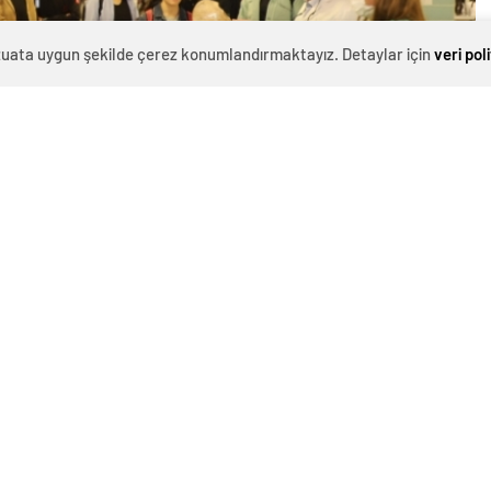
evzuata uygun şekilde çerez konumlandırmaktayız. Detaylar için
veri pol
0
News
İVERSİTESİ’NE ZİYARET
İZ OLAN SİZLER AİLENİZ VE ÜLKEMİZ İÇİN