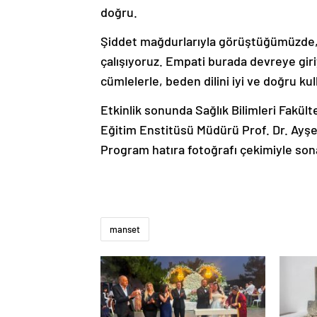
doğru.
Şiddet mağdurlarıyla görüştüğümüzde,
çalışıyoruz. Empati burada devreye giriy
cümlelerle, beden dilini iyi ve doğru ku
Etkinlik sonunda Sağlık Bilimleri Fakült
Eğitim Enstitüsü Müdürü Prof. Dr. Ayş
Program hatıra fotoğrafı çekimiyle sona
manset