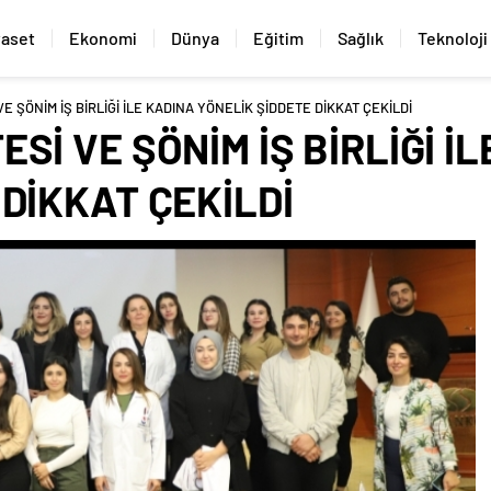
yaset
Ekonomi
Dünya
Eğitim
Sağlık
Teknoloji
E ŞÖNİM İŞ BİRLİĞİ İLE KADINA YÖNELİK ŞİDDETE DİKKAT ÇEKİLDİ
Sİ VE ŞÖNİM İŞ BİRLİĞİ İ
DİKKAT ÇEKİLDİ