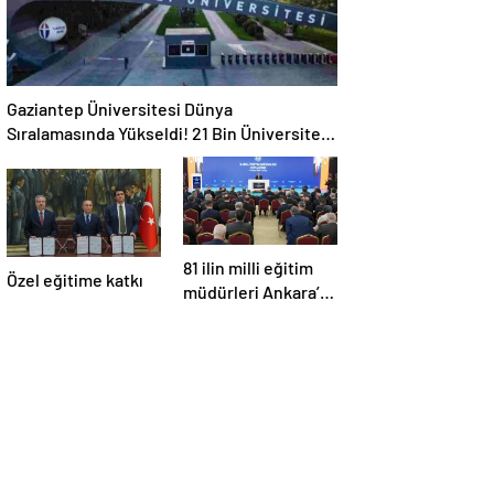
Gaziantep Üniversitesi Dünya
Sıralamasında Yükseldi! 21 Bin Üniversite
Arasında Büyük Başarı
81 ilin milli eğitim
Özel eğitime katkı
müdürleri Ankara’da
toplandı… Yeni
uygulamalar
Eylül’de başlıyor