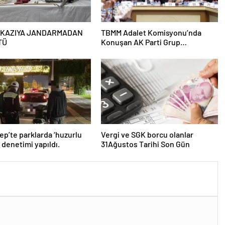
 KAZIYA JANDARMADAN
TBMM Adalet Komisyonu’nda
TÜ
Konuşan AK Parti Grup
Başkanvekili Abdulhamit Gül:
“Kanun Teklifi Milletimizin
Teklifidir”
ep’te parklarda ‘huzurlu
Vergi ve SGK borcu olanlar
’ denetimi yapıldı.
31Ağustos Tarihi Son Gün