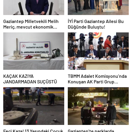
Gaziantep Milletvekili Melih
İYİ Parti Gaziantep Ailesi Bu
Meriç, mevcut ekonomik
Düğünde Buluştu!
koşullarda dar gelirli
vatandaşların konut sahibi
olmasının neredeyse
imkânsız
KAÇAK KAZIYA
TBMM Adalet Komisyonu’nda
JANDARMADAN SUÇÜSTÜ
Konuşan AK Parti Grup
Başkanvekili Abdulhamit Gül:
“Kanun Teklifi Milletimizin
Teklifidir”
Feci Kaza! 13 Yaşındaki Çocuk
Gaziantep’te parklarda