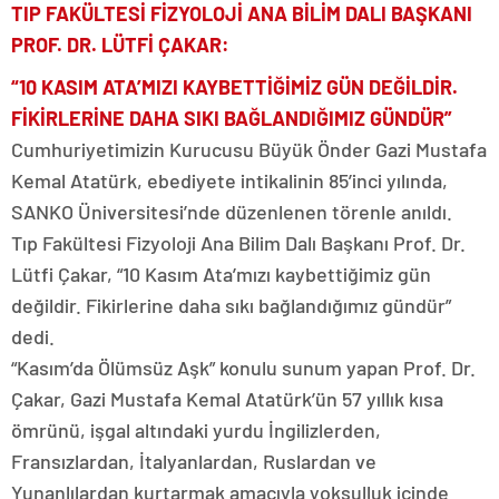
TIP FAKÜLTESİ FİZYOLOJİ ANA BİLİM DALI BAŞKANI
PROF. DR. LÜTFİ ÇAKAR:
“10 KASIM ATA’MIZI KAYBETTİĞİMİZ GÜN DEĞİLDİR.
FİKİRLERİNE DAHA SIKI BAĞLANDIĞIMIZ GÜNDÜR”
Cumhuriyetimizin Kurucusu Büyük Önder Gazi Mustafa
Kemal Atatürk, ebediyete intikalinin 85’inci yılında,
SANKO Üniversitesi’nde düzenlenen törenle anıldı.
Tıp Fakültesi Fizyoloji Ana Bilim Dalı Başkanı Prof. Dr.
Lütfi Çakar, “10 Kasım Ata’mızı kaybettiğimiz gün
değildir. Fikirlerine daha sıkı bağlandığımız gündür”
dedi.
“Kasım’da Ölümsüz Aşk” konulu sunum yapan Prof. Dr.
Çakar, Gazi Mustafa Kemal Atatürk’ün 57 yıllık kısa
ömrünü, işgal altındaki yurdu İngilizlerden,
Fransızlardan, İtalyanlardan, Ruslardan ve
Yunanlılardan kurtarmak amacıyla yoksulluk içinde