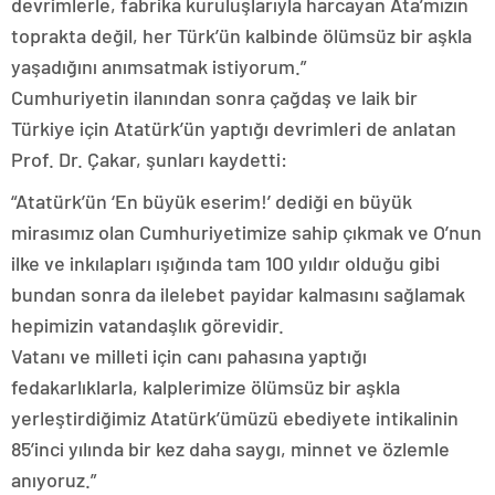
devrimlerle, fabrika kuruluşlarıyla harcayan Ata’mızın
toprakta değil, her Türk’ün kalbinde ölümsüz bir aşkla
yaşadığını anımsatmak istiyorum.”
Cumhuriyetin ilanından sonra çağdaş ve laik bir
Türkiye için Atatürk’ün yaptığı devrimleri de anlatan
Prof. Dr. Çakar, şunları kaydetti:
“Atatürk’ün ‘En büyük eserim!’ dediği en büyük
mirasımız olan Cumhuriyetimize sahip çıkmak ve O’nun
ilke ve inkılapları ışığında tam 100 yıldır olduğu gibi
bundan sonra da ilelebet payidar kalmasını sağlamak
hepimizin vatandaşlık görevidir.
Vatanı ve milleti için canı pahasına yaptığı
fedakarlıklarla, kalplerimize ölümsüz bir aşkla
yerleştirdiğimiz Atatürk’ümüzü ebediyete intikalinin
85’inci yılında bir kez daha saygı, minnet ve özlemle
anıyoruz.”