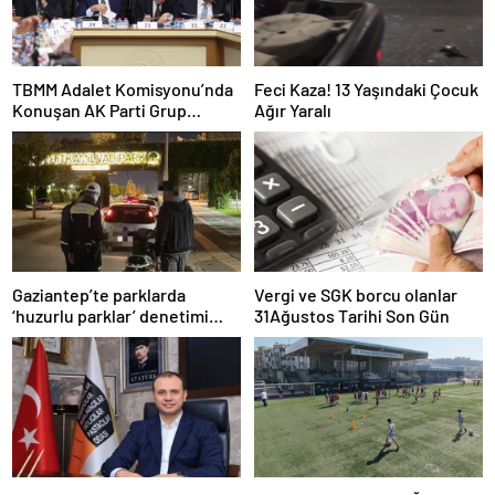
TBMM Adalet Komisyonu’nda
Feci Kaza! 13 Yaşındaki Çocuk
Konuşan AK Parti Grup
Ağır Yaralı
Başkanvekili Abdulhamit Gül:
“Kanun Teklifi Milletimizin
Teklifidir”
Gaziantep’te parklarda
Vergi ve SGK borcu olanlar
‘huzurlu parklar’ denetimi
31Ağustos Tarihi Son Gün
yapıldı.