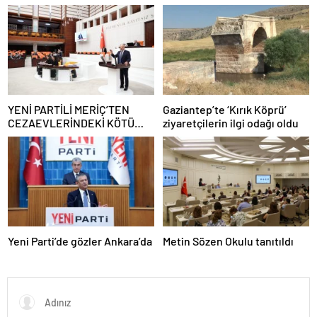
DEĞERLENDİRDİ
SİVİL TOPLUM
KURULUŞLARINA ZİYARET
YENİ PARTİLİ MERİÇ’TEN
Gaziantep’te ‘Kırık Köprü’
CEZAEVLERİNDEKİ KÖTÜ
ziyaretçilerin ilgi odağı oldu
KOŞULLAR İÇİN SORU
ÖNERGESİ
Yeni Parti’de gözler Ankara’da
Metin Sözen Okulu tanıtıldı