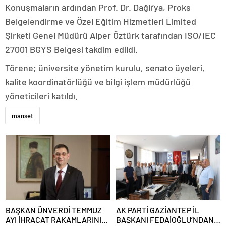
Konuşmaların ardından Prof. Dr. Dağlı’ya, Proks
Belgelendirme ve Özel Eğitim Hizmetleri Limited
Şirketi Genel Müdürü Alper Öztürk tarafından ISO/IEC
27001 BGYS Belgesi takdim edildi.
Törene; üniversite yönetim kurulu, senato üyeleri,
kalite koordinatörlüğü ve bilgi işlem müdürlüğü
yöneticileri katıldı.
manset
BAŞKAN ÜNVERDİ TEMMUZ
AK PARTİ GAZİANTEP İL
AYI İHRACAT RAKAMLARINI
BAŞKANI FEDAİOĞLU’NDAN