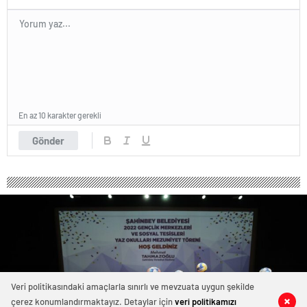
En az 10 karakter gerekli
Gönder
Veri politikasındaki amaçlarla sınırlı ve mevzuata uygun şekilde
çerez konumlandırmaktayız. Detaylar için
veri politikamızı
0
0
0
0